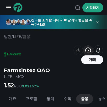
시작하기
친구를 소개할 때마다 10달러의 현금을 획
득하세요!
발견
/
LIFE
/
금융
거래
Farmsintez OAO
LIFE
·
MCX
1.52
RUB
0.02
1.67%
개요
프로필
통계
수익
금융
뉴스