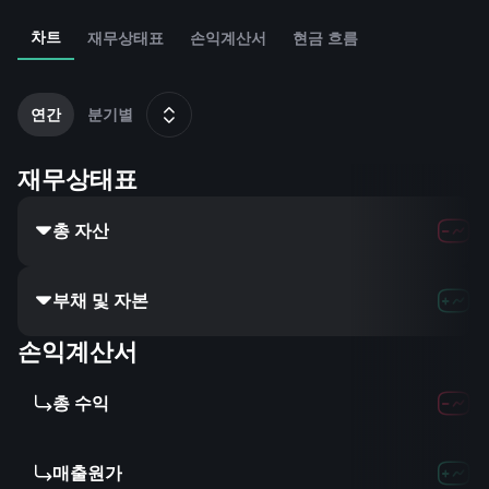
차트
재무상태표
손익계산서
현금 흐름
2
연간
분기별
재무상태표
총 자산
부채 및 자본
손익계산서
총 수익
매출원가