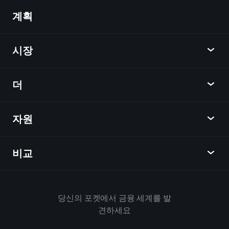
계획
발견
Playtrade
시장
차트
뉴스
더
개요
달력
주식
자원
학습 허브
제휴사가 되다
외환
주간 소식
친구 추천
지수
비교
도움말 센터
메신저
회사
ETF
이용 약관
모바일 앱
자금
대체
하우스 규칙
당신의 포켓에서 금융 세계를 발
Playtrade 소개
상품
Bloomberg
견하세요
쿠키 정책
비즈니스용