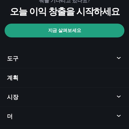
뭐를 기다리고 있나요?
추천된 중개인
오늘 이익 창출을 시작하세요
지금 살펴보세요
Playtrade Tournaments
AI 기반의 일일 시장 통찰
관심 목록
억만장
도구
자 포트폴리오
계획
발견
Playtrade
시장
차트
뉴스
더
개요
달력
주식