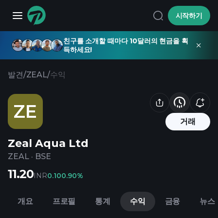
시작하기
친구를 소개할 때마다 10달러의 현금을 획
득하세요!
발견
/
ZEAL
/
수익
ZE
거래
Zeal Aqua Ltd
ZEAL
·
BSE
11.20
INR
0.10
0.90%
개요
프로필
통계
수익
금융
뉴스