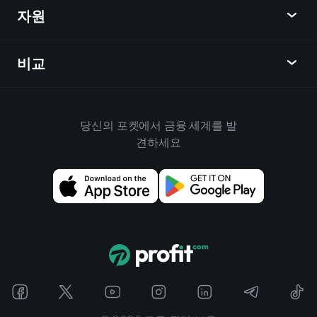
자원
학습 허브
제휴사가 되다
외환
주간 소식
친구 추천
지수
비교
도움말 센터
메신저
회사
ETF
이용 약관
모바일 앱
자금
대체
하우스 규칙
당신의 포켓에서 금융 세계를 발
Playtrade 소개
상품
Bloomberg
견하세요
쿠키 정책
비즈니스용
Yahoo Finance
개인 정보 보호 정책
위젯
TradingView
위험 공개
데이터 API
YCharts
릴리스 노트
차트 라이브러리
Google Finance
문의하기
신호
Finviz
광고
Koyfin