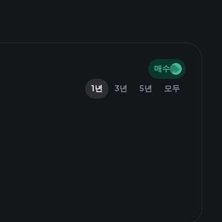
매수
1년
3년
5년
모두