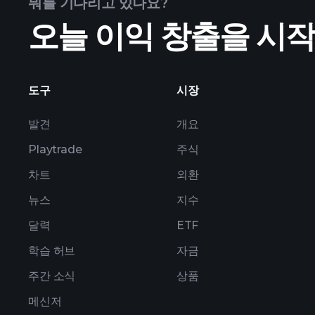
뭐를 기다리고 있나요?
오늘 이익 창출을 시
ZEAL 실적
도구
시장
발견
개요
Playtrade
주식
차트
외환
뉴스
지수
달력
ETF
학습 허브
자금
주간 소식
상품
메신저