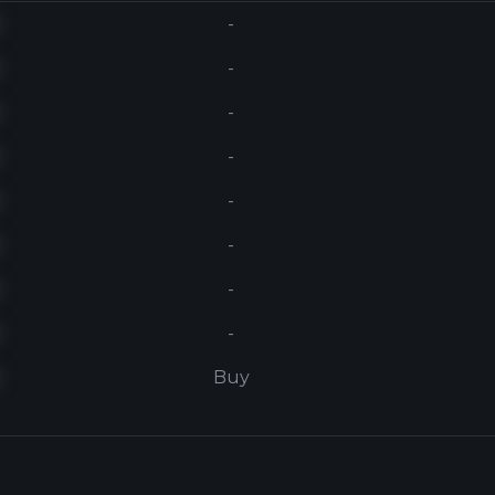
-
-
-
-
-
-
-
-
Buy