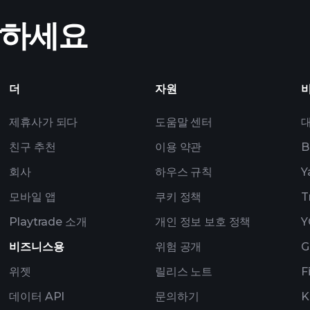
Tournaments
작하세요
폴리오
더
자원
제휴사가 되다
도움말 센터
친구 추천
이용 약관
B
회사
하우스 규칙
Y
모바일 앱
쿠키 정책
T
Playtrade 소개
개인 정보 보호 정책
Y
비즈니스용
위험 공개
G
위젯
릴리스 노트
F
데이터 API
문의하기
K