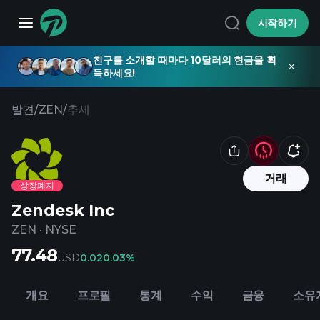
시작하기
친구를 소개할 때마다 10달러의 현금을 획
득하세요!
발견
/
ZEN
/
추세
거래
상장폐지
Zendesk Inc
ZEN
·
NYSE
77.48
USD
0.02
0.03%
개요
프로필
통계
수익
금융
소유