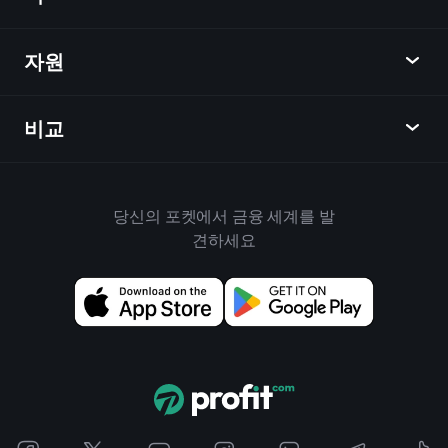
달력
주식
자원
학습 허브
제휴사가 되다
외환
주간 소식
친구 추천
지수
비교
도움말 센터
메신저
회사
ETF
이용 약관
모바일 앱
자금
대체
하우스 규칙
당신의 포켓에서 금융 세계를 발
Playtrade 소개
상품
Bloomberg
견하세요
쿠키 정책
비즈니스용
Yahoo Finance
개인 정보 보호 정책
위젯
TradingView
위험 공개
데이터 API
YCharts
릴리스 노트
차트 라이브러리
Google Finance
문의하기
신호
Finviz