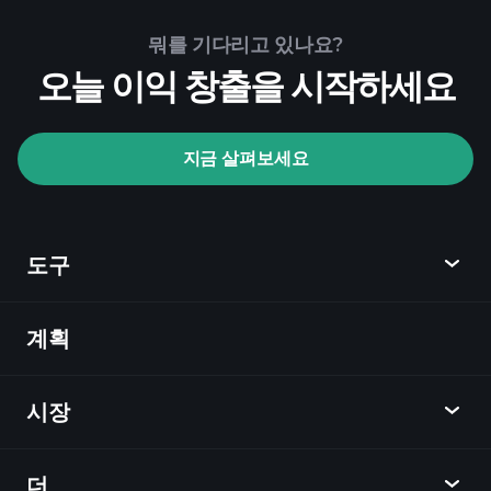
Playtrade Tournaments
뭐를 기다리고 있나요?
추천된 중개인
오늘 이익 창출을 시작하세요
지금 살펴보세요
Playtrade Tournaments
AI 기반의 일일 시장 통찰
관심 목록
억만장자
도구
포트폴리오
계획
발견
Playtrade
시장
차트
뉴스
더
개요