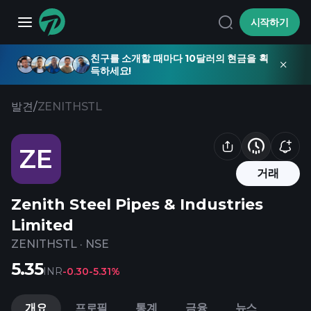
시작하기
친구를 소개할 때마다 10달러의 현금을 획
득하세요!
발견
/
ZENITHSTL
ZE
거래
Zenith Steel Pipes & Industries
Limited
ZENITHSTL
·
NSE
5.35
INR
-0.30
-5.31%
개요
프로필
통계
금융
뉴스