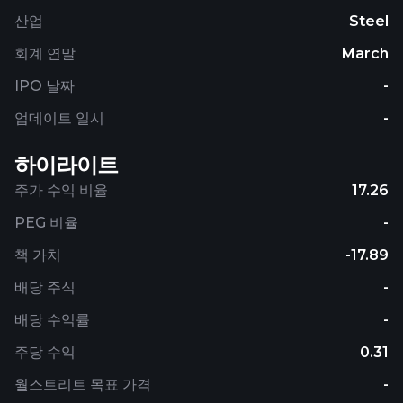
2020. The company was incorporated in 1960 and
산업
Steel
is based in Mumbai, India.
회계 연말
March
IPO 날짜
-
업데이트 일시
-
하이라이트
주가 수익 비율
17.26
PEG 비율
-
책 가치
-17.89
배당 주식
-
배당 수익률
-
주당 수익
0.31
월스트리트 목표 가격
-