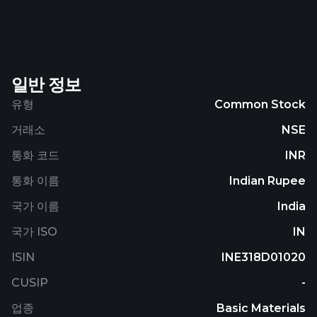
helical submerged arc welded pipes. The
company's products are used for various
applications, such as agriculture and irrigation
water distribution, sprinklers, drill rods, bore-well,
일반 정보
construction water distribution, space frames,
fences, firefighting and chilled water systems,
유형
Common Stock
structural scaffolding and props, green house,
거래소
NSE
industrial general engineering, container making,
distribution of gas and crude, transportation of raw
통화 코드
INR
and potable water, poles, transmission tower,
통화 이름
Indian Rupee
transportation of oil and gas, transportation of
sewage disposal irrigation, piling, ash/slurry
국가 이름
India
transportation, and electricity conduits, as well as
국가 ISO
IN
the auto industry. It also exports its products to
approximately 79 countries, including the United
ISIN
INE318D01020
States. The company was formerly known as
CUSIP
-
Zenith Birla (India) Limited and changed its name
to Zenith Steel Pipes & Industries Limited in July
업종
Basic Materials