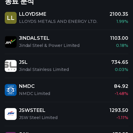
동료 분석
LLOYDSME
2100.35
LL
LLOYDS METALS AND ENERGY LTD.
1.99%
JINDALSTEL
1103.00
Jindal Steel & Power Limited
0.18%
JSL
734.65
Jindal Stainless Limited
0.03%
NMDC
84.92
NMDC Limited
-1.48%
JSWSTEEL
1293.50
JSW Steel Limited
-1.11%