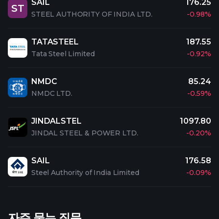
SAIL
176.25
ST
STEEL AUTHORITY OF INDIA LTD.
-0.98%
TATASTEEL
187.55
Tata Steel Limited
-0.92%
NMDC
85.24
NMDC LTD.
-0.59%
JINDALSTEL
1097.80
JINDAL STEEL & POWER LTD.
-0.20%
SAIL
176.58
Steel Authority of India Limited
-0.09%
자주 묻는 질문