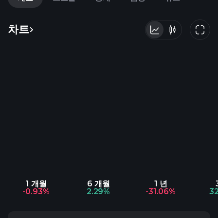
차트
1 개월
6 개월
1 년
-0.93%
2.29%
-31.06%
3