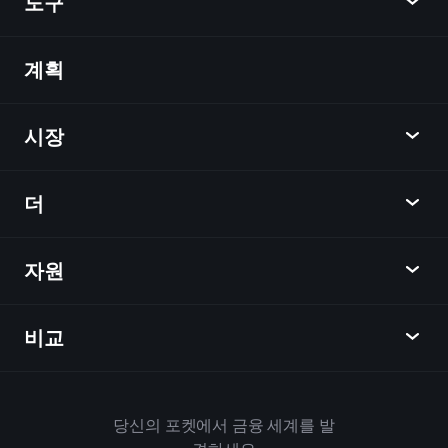
도구
억만장자 포트폴리오
계획
발견
Playtrade
시장
차트
뉴스
더
개요
달력
주식
자원
학습 허브
제휴사가 되다
외환
주간 소식
친구 추천
지수
비교
도움말 센터
메신저
회사
ETF
이용 약관
모바일 앱
자금
대체
하우스 규칙
당신의 포켓에서 금융 세계를 발
Playtrade 소개
상품
Bloomberg