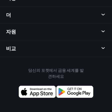
차트
뉴스
더
개요
달력
주식
자원
학습 허브
제휴사가 되다
외환
주간 소식
친구 추천
지수
비교
도움말 센터
메신저
회사
ETF
이용 약관
모바일 앱
자금
대체
하우스 규칙
당신의 포켓에서 금융 세계를 발
Playtrade 소개
상품
Bloomberg
견하세요
쿠키 정책
비즈니스용
Yahoo Finance
개인 정보 보호 정책
위젯
TradingView
위험 공개
데이터 API
YCharts
릴리스 노트