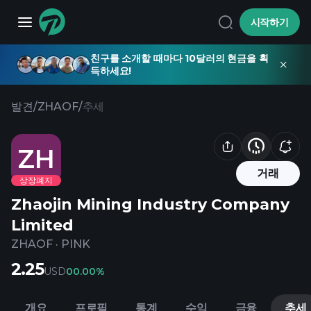
시작하기
친구를 소개할 때마다 10달러의 현금을 획
득하세요!
발견
/
ZHAOF
/
추세
ZH
거래
상장폐지
Zhaojin Mining Industry Company
Limited
ZHAOF
·
PINK
2.25
USD
0
0.00%
개요
프로필
통계
수익
금융
추세