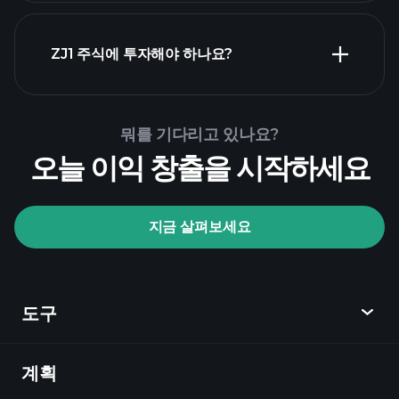
ZJ1 주식에 투자해야 하나요?
Playtrade Tournaments
뭐를 기다리고 있나요?
추천된 중개인
오늘 이익 창출을 시작하세요
지금 살펴보세요
Playtrade Tournaments
AI 기반의 일일 시장 통찰
관심 목록
억만장자
도구
포트폴리오
계획
발견