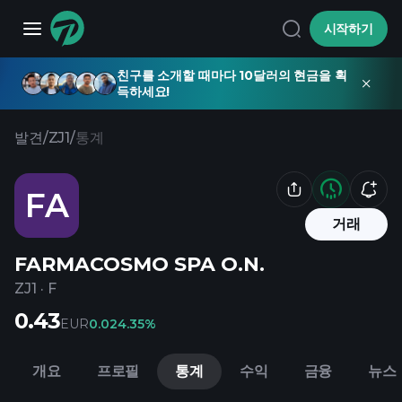
시작하기
친구를 소개할 때마다 10달러의 현금을 획
득하세요!
발견
/
ZJ1
/
통계
FA
거래
FARMACOSMO SPA O.N.
ZJ1
·
F
0.43
EUR
0.02
4.35%
개요
프로필
통계
수익
금융
뉴스