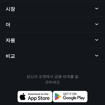
Playtrade
시장
차트
뉴스
더
개요
달력
주식
자원
학습 허브
제휴사가 되다
외환
주간 소식
친구 추천
지수
비교
도움말 센터
메신저
회사
ETF
이용 약관
모바일 앱
자금
대체
하우스 규칙
당신의 포켓에서 금융 세계를 발
Playtrade 소개
상품
Bloomberg
견하세요
쿠키 정책
비즈니스용
Yahoo Finance
개인 정보 보호 정책
위젯
TradingView
위험 공개