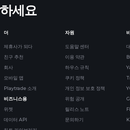
작하세요
ZN6
폴리오
더
자원
제휴사가 되다
도움말 센터
친구 추천
이용 약관
B
회사
하우스 규칙
Y
모바일 앱
쿠키 정책
T
Playtrade 소개
개인 정보 보호 정책
Y
비즈니스용
위험 공개
G
위젯
릴리스 노트
F
데이터 API
문의하기
K