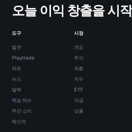
오늘 이익 창출을 시
실적
도구
시장
발견
개요
Playtrade
주식
차트
외환
뉴스
지수
달력
ETF
학습 허브
자금
주간 소식
상품
메신저