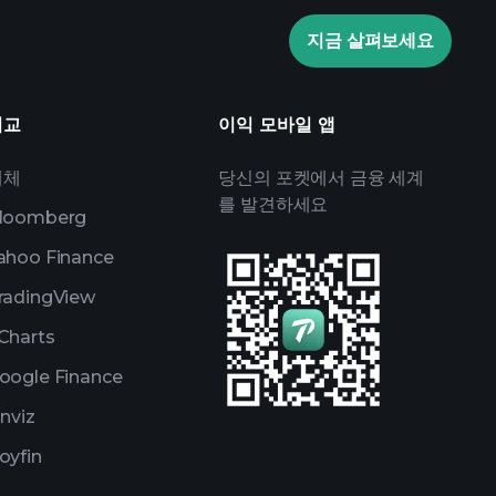
관심 목록
억만장자 포트
지금 살펴보세요
비교
이익 모바일 앱
대체
당신의 포켓에서 금융 세계
를 발견하세요
loomberg
ahoo Finance
radingView
Charts
oogle Finance
inviz
oyfin