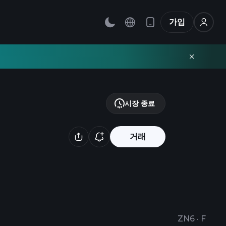
가입
시장 종료
거래
ZN6
·
F