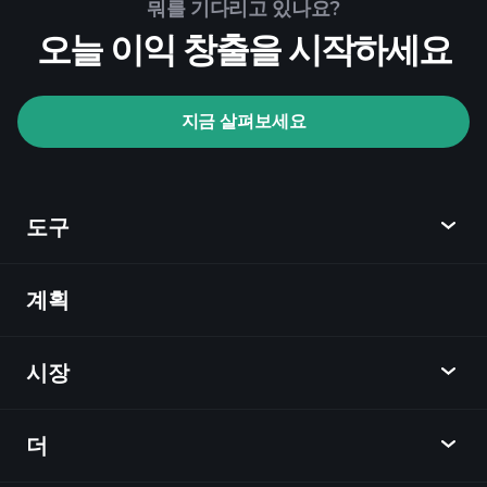
Playtrade Tournaments
뭐를 기다리고 있나요?
추천된 중개인
오늘 이익 창출을 시작하세요
지금 살펴보세요
Playtrade Tournaments
AI 기반의 일일 시장 통찰
관심 목록
억만
도구
장자 포트폴리오
계획
발견
Playtrade
시장
차트
뉴스
더
개요
달력