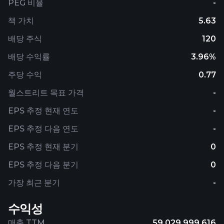
PEG 비율
-
책 가치
5.63
배당 주식
120
배당 수익률
3.96%
주당 수익
0.77
월스트리트 목표 가격
-
EPS 추정 현재 연도
-
EPS 추정 다음 연도
-
EPS 추정 현재 분기
0
EPS 추정 다음 분기
0
가장 최근 분기
-
수익성
매출 TTM
59,029,999,616