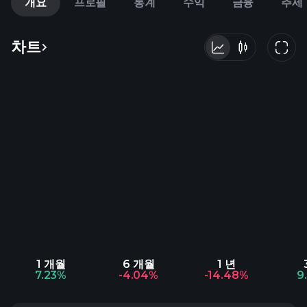
개요
프로필
통계
수익
금융
추세
차트
1 개월
6 개월
1 년
7.23%
-4.04%
-14.48%
9