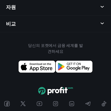
주식
자원
학습 허브
제휴사가 되다
외환
주간 소식
친구 추천
지수
비교
도움말 센터
메신저
회사
ETF
이용 약관
모바일 앱
자금
대체
하우스 규칙
당신의 포켓에서 금융 세계를 발
Playtrade 소개
상품
Bloomberg
견하세요
쿠키 정책
비즈니스용
Yahoo Finance
개인 정보 보호 정책
위젯
TradingView
위험 공개
데이터 API
YCharts
릴리스 노트
차트 라이브러리
Google Finance
문의하기
신호
Finviz
광고
Koyfin