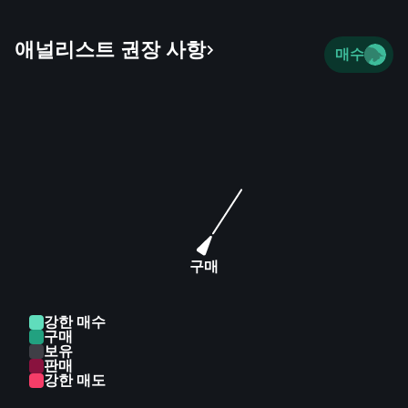
non-life insurance agency and credit check
operations; credit management and collection; and
애널리스트 권장 사항
contracted administrative services. The company
매수
was incorporated in 1981 and is headquartered in
Tokyo, Japan.
구매
강한 매수
구매
보유
판매
강한 매도