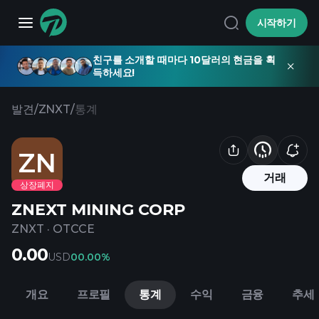
시작하기
친구를 소개할 때마다 10달러의 현금을 획
득하세요!
발견
/
ZNXT
/
통계
ZN
거래
상장폐지
ZNEXT MINING CORP
ZNXT
·
OTCCE
0.00
USD
0
0.00%
개요
프로필
통계
수익
금융
추세