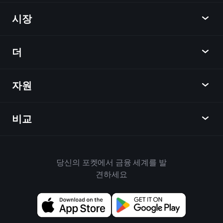
Playtrade
시장
차트
뉴스
더
개요
달력
주식
자원
학습 허브
제휴사가 되다
외환
주간 소식
친구 추천
지수
비교
도움말 센터
메신저
회사
ETF
이용 약관
모바일 앱
자금
대체
하우스 규칙
당신의 포켓에서 금융 세계를 발
Playtrade 소개
상품
Bloomberg
견하세요
쿠키 정책
비즈니스용
Yahoo Finance
개인 정보 보호 정책
위젯
TradingView
위험 공개