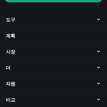
Playtrade Tournaments
AI 기반의 일일 시장 통찰
관심 목록
억만장자
도구
포트폴리오
계획
발견
Playtrade
시장
차트
뉴스
더
개요
달력
주식
자원
학습 허브
제휴사가 되다
외환
주간 소식
친구 추천
지수
비교
도움말 센터
메신저
회사
ETF