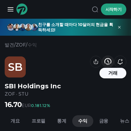
시작하기
친구를 소개할 때마다 10달러의 현금을 획
득하세요!
발견
/
ZOF
/
수익
SB
거래
SBI Holdings Inc
ZOF
·
STU
16.70
EUR
0.18
1.12%
개요
프로필
통계
수익
금융
뉴스