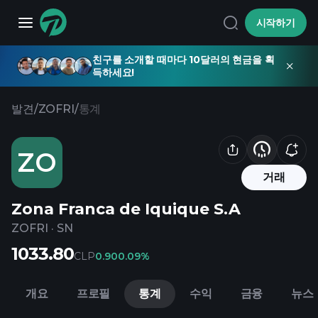
시작하기
친구를 소개할 때마다 10달러의 현금을 획
득하세요!
발견
/
ZOFRI
/
통계
ZO
거래
Zona Franca de Iquique S.A
ZOFRI
·
SN
1033.80
CLP
0.90
0.09%
개요
프로필
통계
수익
금융
뉴스