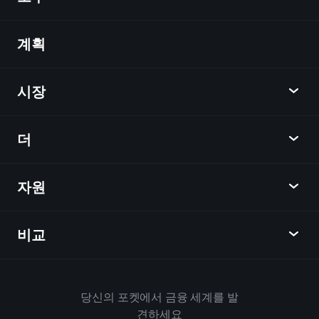
계획
발견
Playtrade
시장
차트
뉴스
더
개요
달력
주식
자원
학습 허브
제휴사가 되다
외환
주간 소식
친구 추천
지수
비교
도움말 센터
메신저
회사
ETF
이용 약관
모바일 앱
자금
대체
하우스 규칙
당신의 포켓에서 금융 세계를 발
Playtrade 소개
상품
Bloomberg
견하세요