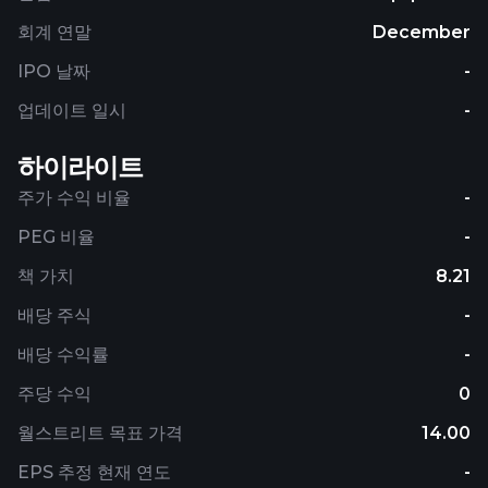
회계 연말
December
IPO 날짜
-
업데이트 일시
-
하이라이트
주가 수익 비율
-
PEG 비율
-
책 가치
8.21
배당 주식
-
배당 수익률
-
주당 수익
0
월스트리트 목표 가격
14.00
EPS 추정 현재 연도
-