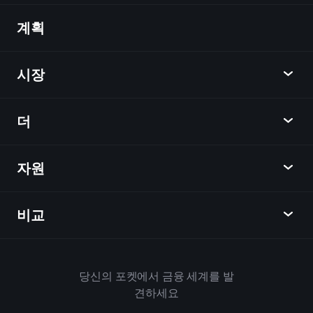
계획
발견
Playtrade
시장
차트
뉴스
더
개요
달력
주식
자원
학습 허브
제휴사가 되다
외환
주간 소식
친구 추천
지수
비교
도움말 센터
메신저
회사
ETF
이용 약관
모바일 앱
자금
대체
하우스 규칙
당신의 포켓에서 금융 세계를 발
Playtrade 소개
상품
Bloomberg
견하세요
쿠키 정책
비즈니스용