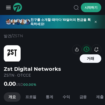
시작하기
친구를 소개할 때마다 10달러의 현금을 획
득하세요!
발견
/
ZSTN
거래
Zst Digital Networks
ZSTN
·
OTCCE
0.00
USD
0
0.00%
개요
프로필
통계
수익
금융
제출