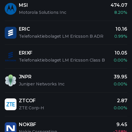
MSI
474.07
Motorola Solutions Inc
8.20%
ERIC
10.16
Telefonaktiebolaget LM Ericsson B ADR
0.99%
ERIXF
10.05
Telefonaktiebolaget LM Ericsson Class B
0.00%
JNPR
39.95
Juniper Networks Inc
0.00%
ZTCOF
2.87
ZTE Corp-H
0.00%
NOKBF
9.45
Nokia Corporation
-2.58%