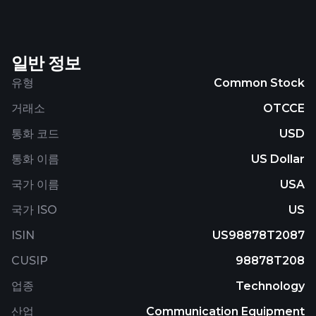
transportation companies in China. It offers a line
of IPTV devices that are used to provide bundled
cable television, Internet, and telephone services to
일반 정보
residential and commercial customers. The
company has assisted in the installation and
유형
Common Stock
construction of approximately 400 local cable
거래소
OTCCE
networks in approximately 90 municipal districts,
counties, townships, and enterprises. ZST Digital
통화 코드
USD
Networks has also launched a commercial line of
통화 이름
US Dollar
vehicle tracking devices utilizing its GPS tracking
technologies and support services for transport-
국가 이름
USA
related enterprises to track, monitor, and optimize
국가 ISO
US
their businesses. The company was founded in
1996 and is based in Zhengzhou City, the People's
ISIN
US98878T2087
Republic of China.
CUSIP
98878T208
업종
Technology
산업
Communication Equipment