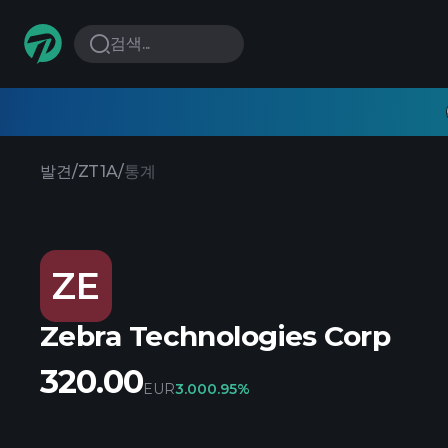
검색...
발견
/
ZT1A
/
통계
ZE
Zebra Technologies Corp
320.00
EUR
3.00
0.95%