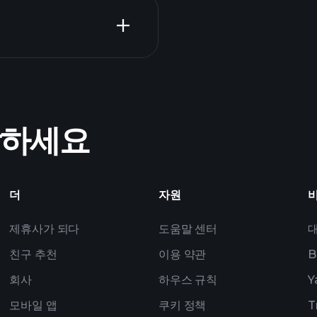
Tournaments
ZT1A 실적
작하세요
폴리오
더
자원
제휴사가 되다
도움말 센터
친구 추천
이용 약관
B
회사
하우스 규칙
Y
모바일 앱
쿠키 정책
T