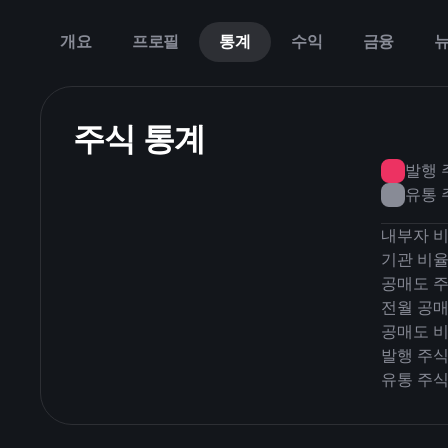
개요
프로필
통계
수익
금융
주식 통계
발행 
유통 
내부자 
기관 비
공매도 주
전월 공매
공매도 
발행 주식
유통 주식