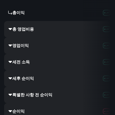
총이익
6.59B
9.04
총 영업비용
24.9B
27.64
영업이익
5.5B
7.74B
세전 소득
5.74B
8.29
세후 순이익
4.73B
6.65
특별한 사항 전 순이익
4.73B
6.65
순이익
4.75B
6.81