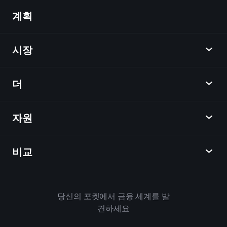
계획
발견
Playtrade
시장
차트
뉴스
더
개요
달력
주식
자원
학습 허브
제휴사가 되다
외환
주간 소식
친구 추천
지수
비교
도움말 센터
메신저
회사
ETF
이용 약관
모바일 앱
자금
대체
하우스 규칙
당신의 포켓에서 금융 세계를 발
Playtrade 소개
상품
Bloomberg
견하세요
쿠키 정책
비즈니스용