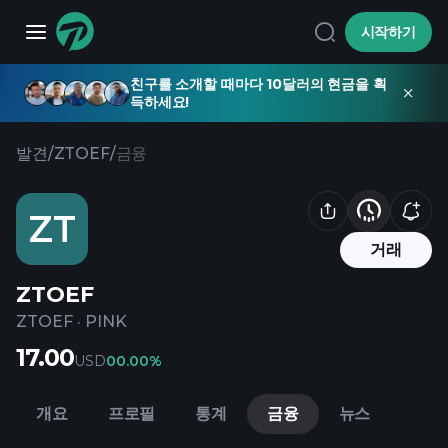
시작하기
친구를 소개할 때마다 10달러의 현금을 획
득하세요!
발견
/
ZTOEF
/
금융
ZT
거래
ZTOEF
ZTOEF
·
PINK
17.00
USD
0
0.00%
개요
프로필
통계
금융
뉴스