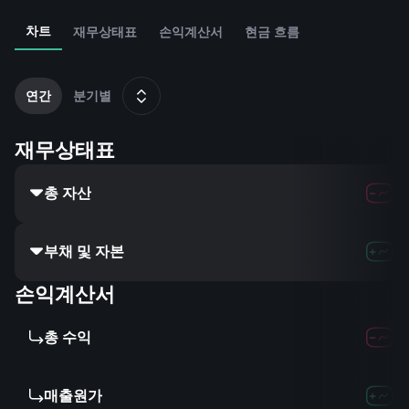
차트
재무상태표
손익계산서
현금 흐름
2
1
연간
분기별
재무상태표
총 자산
62.77B
78.5
부채 및 자본
-
-
-
손익계산서
총 수익
30.41B
35.3
매출원가
23.82B
26.3