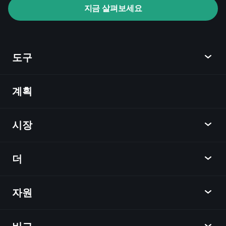
지금 살펴보세요
Playtrade Tournaments
AI 기반의 일일 시장 통찰
관심 목록
억만장자
도구
포트폴리오
계획
발견
Playtrade
시장
차트
뉴스
더
개요
달력
주식
자원
학습 허브
제휴사가 되다
외환
주간 소식
친구 추천
지수