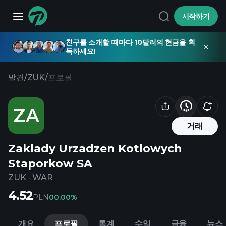
시작하기
친구를 소개할 때마다 10달러의 현금을 획
득하세요!
발견
/
ZUK
/
프로필
ZA
거래
Zaklady Urzadzen Kotlowych
Staporkow SA
ZUK
·
WAR
4.52
PLN
0
0.00%
개요
프로필
통계
수익
금융
뉴스