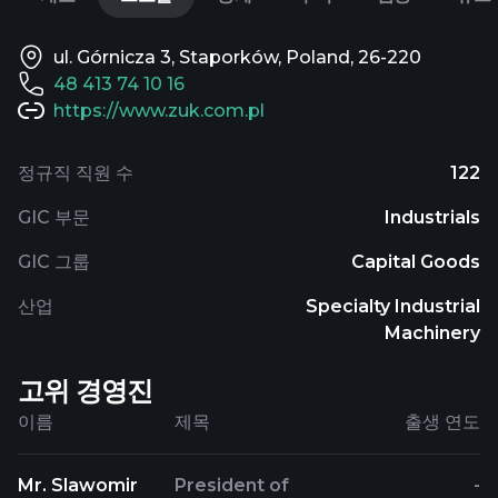
ul. Górnicza 3, Staporków, Poland, 26-220
48 413 74 10 16
https://www.zuk.com.pl
정규직 직원 수
122
GIC 부문
Industrials
GIC 그룹
Capital Goods
산업
Specialty Industrial
Machinery
고위 경영진
이름
제목
출생 연도
Mr. Slawomir
President of
-