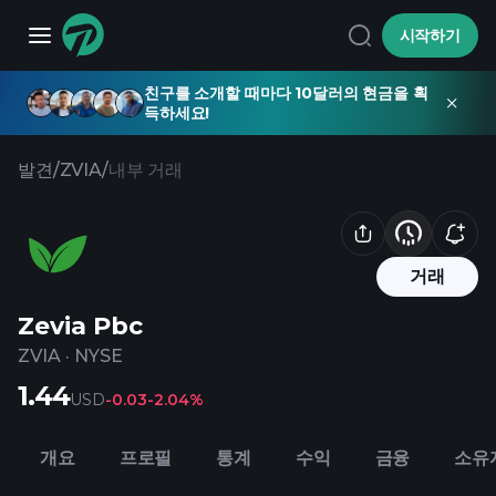
시작하기
친구를 소개할 때마다 10달러의 현금을 획
득하세요!
발견
/
ZVIA
/
내부 거래
거래
Zevia Pbc
ZVIA
·
NYSE
1.44
USD
-0.03
-2.04%
개요
프로필
통계
수익
금융
소유