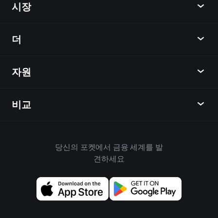
시장
차트
뉴스
더
개요
달력
주식
자원
학습 허브
제휴사가 되다
외환
주간 소식
친구 추천
지수
비교
도움말 센터
메신저
회사
ETF
이용 약관
모바일 앱
자금
대체
하우스 규칙
당신의 포켓에서 금융 세계를 발
Playtrade 소개
상품
Bloomberg
견하세요
쿠키 정책
비즈니스용
Yahoo Finance
개인 정보 보호 정책
위젯
TradingView
위험 공개
데이터 API
YCharts