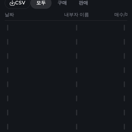
CSV
모두
구매
판매
날짜
내부자 이름
매수/매