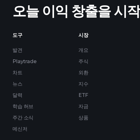
오늘 이익 창출을 시
ZWC1 실적
도구
시장
발견
개요
Playtrade
주식
차트
외환
뉴스
지수
달력
ETF
학습 허브
자금
주간 소식
상품
메신저