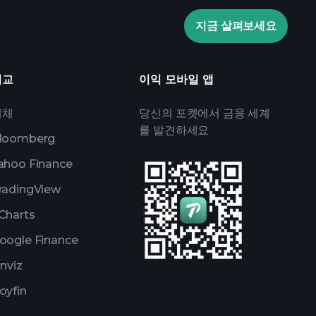
관심 목록
억만장자 포트
지금 살펴보세요
비교
이익 모바일 앱
대체
당신의 포켓에서 금융 세계
를 발견하세요
loomberg
ahoo Finance
radingView
Charts
oogle Finance
inviz
oyfin