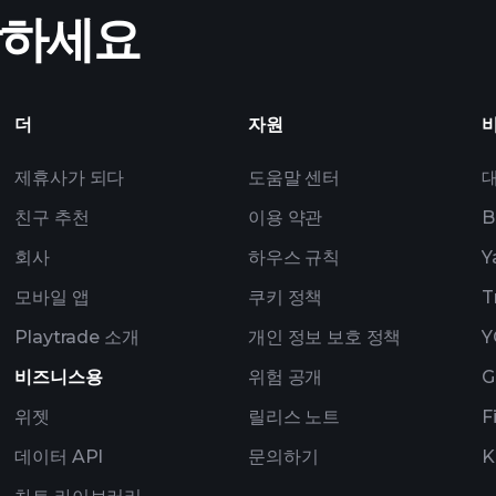
작하세요
폴리오
더
자원
제휴사가 되다
도움말 센터
친구 추천
이용 약관
B
회사
하우스 규칙
Y
모바일 앱
쿠키 정책
T
Playtrade 소개
개인 정보 보호 정책
Y
비즈니스용
위험 공개
G
위젯
릴리스 노트
F
데이터 API
문의하기
K