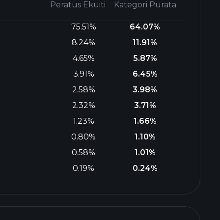
Peratus Ekuiti
Kategori Purata
75.51%
64.07%
8.24%
11.91%
4.65%
5.87%
3.91%
6.45%
2.58%
3.98%
2.32%
3.71%
1.23%
1.66%
0.80%
1.10%
0.58%
1.01%
0.19%
0.24%