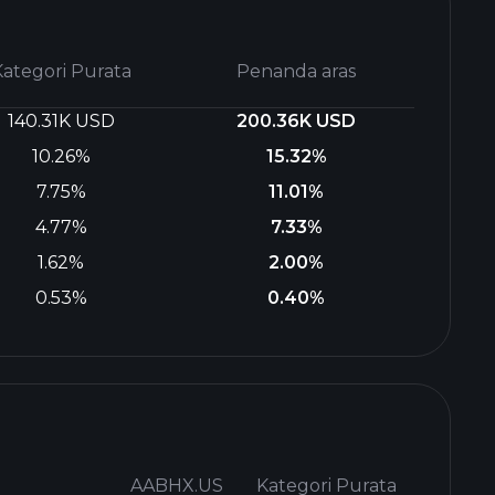
Kategori Purata
Penanda aras
140.31K USD
200.36K USD
10.26%
15.32%
7.75%
11.01%
4.77%
7.33%
1.62%
2.00%
0.53%
0.40%
AABHX.US
Kategori Purata