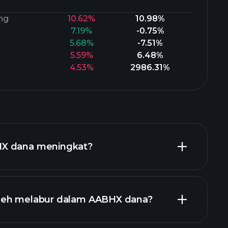
ng
10.62%
10.98%
7.19%
-0.75%
5.68%
-7.51%
5.59%
6.48%
4.53%
2986.31%
X dana meningkat?
leh melabur dalam AABHX dana?