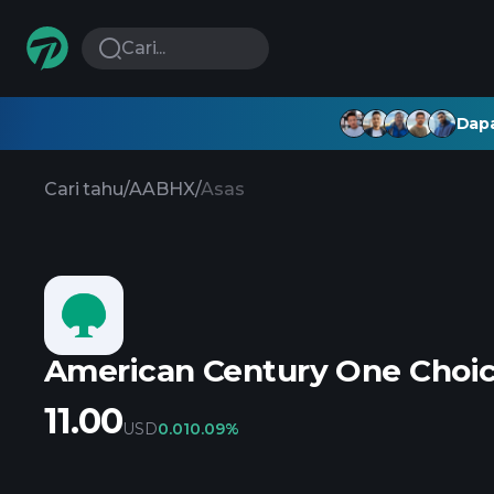
Cari...
Dapa
Cari tahu
/
AABHX
/
Asas
American Century One Choice
11.00
USD
0.01
0.09%