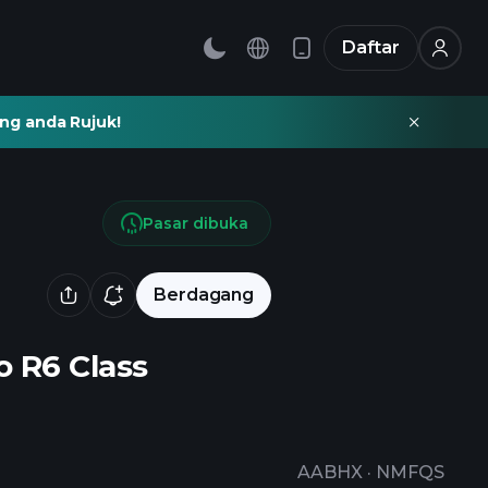
Daftar
ng anda Rujuk!
Pasar dibuka
Berdagang
o R6 Class
AABHX
·
NMFQS