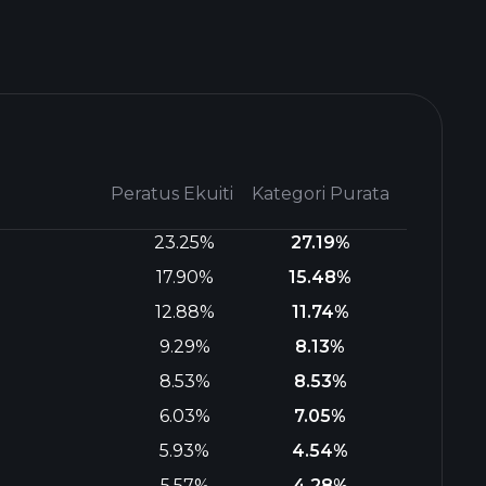
Peratus Ekuiti
Kategori Purata
23.25%
27.19%
17.90%
15.48%
12.88%
11.74%
9.29%
8.13%
8.53%
8.53%
6.03%
7.05%
5.93%
4.54%
5.57%
4.28%