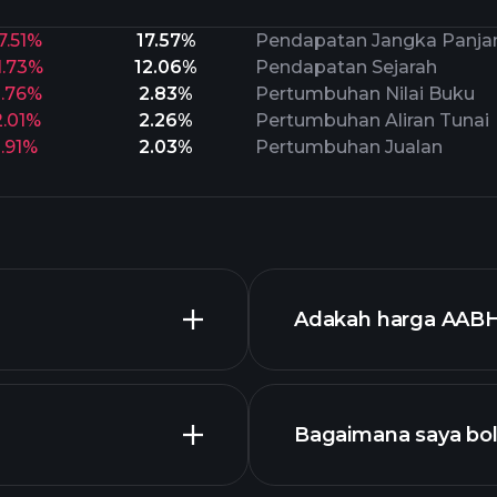
7.51%
17.57%
Pendapatan Jangka Panja
1.73%
12.06%
Pendapatan Sejarah
2.76%
2.83%
Pertumbuhan Nilai Buku
2.01%
2.26%
Pertumbuhan Aliran Tunai
1.91%
2.03%
Pertumbuhan Jualan
Adakah harga AABH
Bagaimana saya bo