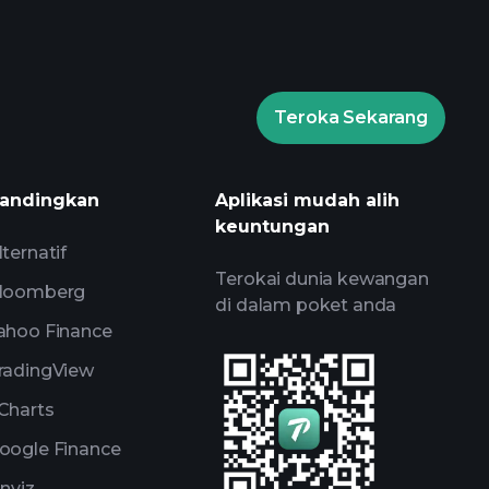
dana
Teroka Sekarang
ournaments
broker yang
andingkan
Aplikasi mudah alih
keuntungan
lternatif
Terokai dunia kewangan
loomberg
di dalam poket anda
ahoo Finance
radingView
Charts
oogle Finance
inviz