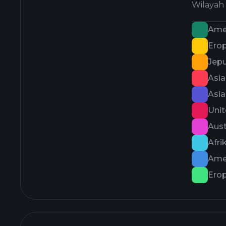
Wilayah
Ame
Ero
Jep
Asi
Asia
Uni
Aust
Afri
Amer
Ero