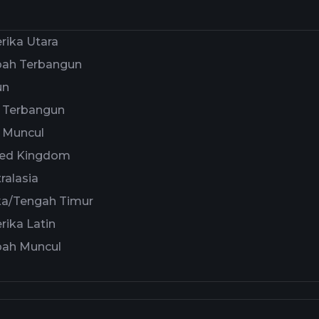
rika Utara
pah Terbangun
un
a Terbangun
 Muncul
ted Kingdom
ralasia
ka/Tengah Timur
ika Latin
pah Muncul