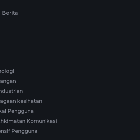
Berita
ologi
angan
ndustrian
agaan kesihatan
ikal Pengguna
khidmatan Komunikasi
ensif Pengguna