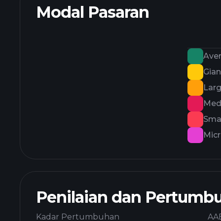
Modal Pasaran
Ave
Gian
Lar
Med
Smal
Mic
Penilaian dan Pertumb
Kadar Pertumbuhan
AA