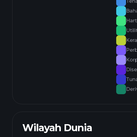
Ten
Bah
Har
Utili
Kera
Per
Kor
Dise
Tuna
Deri
Wilayah Dunia