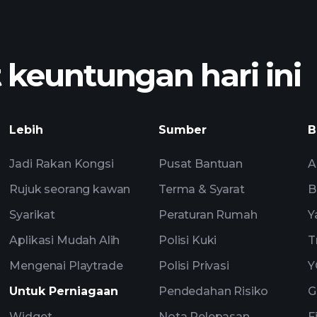
graf AABHX 
euntungan hari ini
Playtrade T
Lebih
Sumber
B
disyorkan
Jadi Rakan Kongsi
Pusat Bantuan
A
Rujuk seorang kawan
Terma & Syarat
B
Syarikat
Peraturan Rumah
Y
Aplikasi Mudah Alih
Polisi Kuki
T
Mengenai Playtrade
Polisi Privasi
Y
Untuk Perniagaan
Pendedahan Risiko
G
Widget
Nota Pelepasan
F