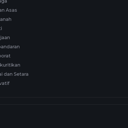
aga
an Asas
tanah
ti
jaan
bandaran
porat
kuritikan
i dan Setara
vatif