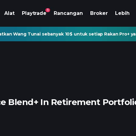
1
Alat
Playtrade
Rancangan
Broker
Lebih
tkan Wang Tunai sebanyak 10$ untuk setiap Rakan Pro+ ya
 Blend+ In Retirement Portfoli