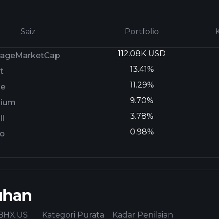
Saiz
Portfolio
112.08K USD
rageMarketCap
13.41%
t
11.29%
ge
9.70%
ium
3.78%
l
0.98%
ro
uhan
BHX.US
Kategori Purata
Kadar Penilaian