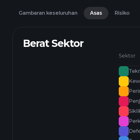
Gambaran keseluruhan
Asas
Risiko
Berat Sektor
Sektor
Tekn
Kew
Peri
Penj
Sikl
Per
Def