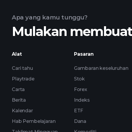
Apa yang kamu tunggu?
Mulakan membuat k
grafik lanjutan
Alat
Pasaran
Cari tahu
Gambaran keseluruhan
Playtrade
Stok
Carta
Forex
Berita
Indeks
Kalendar
ETF
Hab Pembelajaran
Dana
Taklimat Mingguan
Komoditi