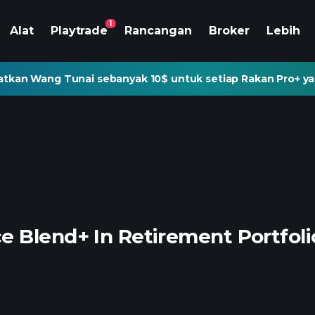
1
Alat
Playtrade
Rancangan
Broker
Lebih
tkan Wang Tunai sebanyak 10$ untuk setiap Rakan Pro+ ya
 Blend+ In Retirement Portfoli