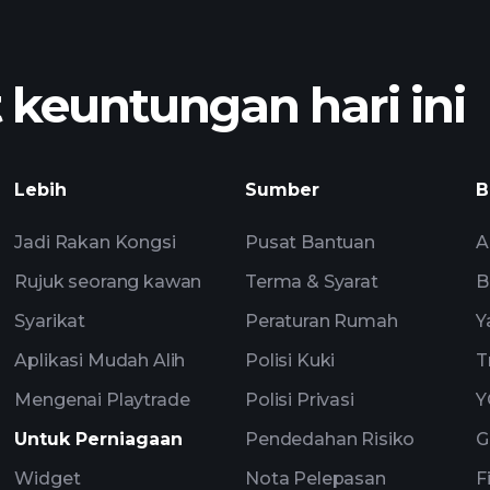
graf AABHX 
euntungan hari ini
Playtrade T
Lebih
Sumber
B
disyorkan
Jadi Rakan Kongsi
Pusat Bantuan
A
Rujuk seorang kawan
Terma & Syarat
B
Syarikat
Peraturan Rumah
Y
Aplikasi Mudah Alih
Polisi Kuki
T
Mengenai Playtrade
Polisi Privasi
Y
Untuk Perniagaan
Pendedahan Risiko
G
Widget
Nota Pelepasan
F