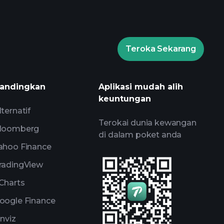
dana
Teroka Sekarang
ournaments
broker yang
andingkan
Aplikasi mudah alih
keuntungan
lternatif
Terokai dunia kewangan
loomberg
di dalam poket anda
ahoo Finance
radingView
Charts
oogle Finance
inviz