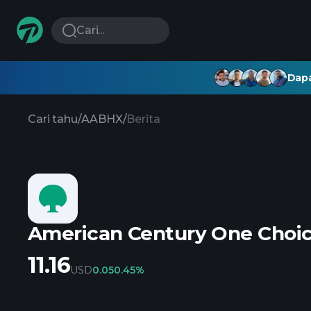
Cari...
Dapa
Cari tahu
/
AABHX
/
Berita
American Century One Choice
11.16
USD
0.05
0.45%