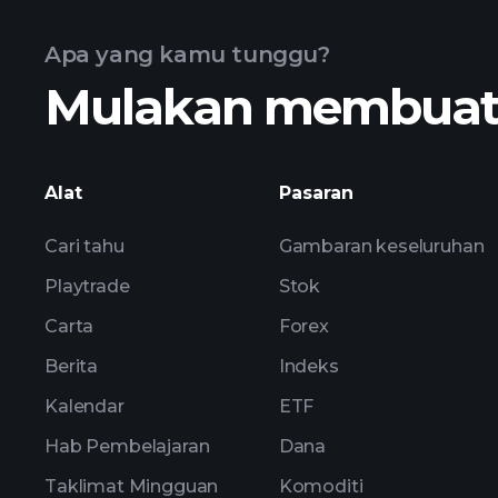
Apa yang kamu tunggu?
Mulakan membuat k
grafik lanjutan
Alat
Pasaran
Cari tahu
Gambaran keseluruhan
Playtrade
Stok
Carta
Forex
Berita
Indeks
Kalendar
ETF
Hab Pembelajaran
Dana
Taklimat Mingguan
Komoditi