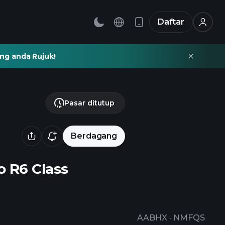
Daftar
ng anda Rujuk!
Pasar ditutup
Berdagang
o R6 Class
AABHX
·
NMFQS