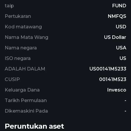
assets in alternative asset classes including
taip
FUND
underlying funds that invest primarily in
Pertukaran
NMFQS
commodities and other derivatives. The fund is
non-diversified.
Kod matawang
USD
Nama Mata Wang
US Dollar
Nama negara
USA
ISO negara
US
ADALAH DALAM
US00141M5233
CUSIP
00141M523
Keluarga Dana
Invesco
Tarikh Permulaan
-
Dikemaskini Pada
-
Peruntukan aset