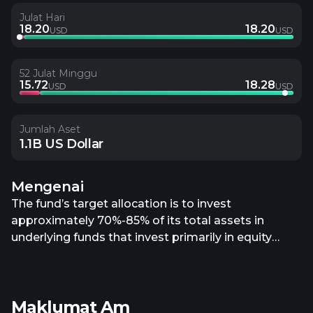
Julat Hari
18.20
18.20
USD
USD
52 Julat Minggu
15.72
18.28
USD
USD
Jumlah Aset
1.1B US Dollar
Mengenai
The fund’s target allocation is to invest
approximately 70%-85% of its total assets in
underlying funds that invest primarily in equity
securities (equity funds), approximately 5%-30% of
its total assets in underlying funds that invest
primarily in fixed-income securities (fixed-income
Maklumat Am
funds) and approximately 0%-20% of its total