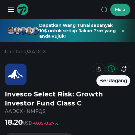
Mula
Dapatkan Wang Tunai sebanyak
10$ untuk setiap Rakan Pro+ yang
anda Rujuk!
Cari tahu
/
AADCX
Berdagang
Invesco Select Risk: Growth
Investor Fund Class C
AADCX
·
NMFQS
18.20
USD
-0.05
-0.27%