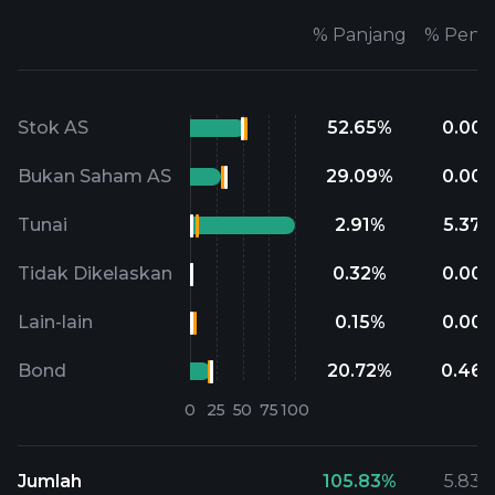
%
Panjang
%
Pend
Stok AS
52.65
%
0.00
Bukan Saham AS
29.09
%
0.00
Tunai
2.91
%
5.37
Tidak Dikelaskan
0.32
%
0.00
Lain-lain
0.15
%
0.00
Bond
20.72
%
0.46
Jumlah
105.83
%
5.83