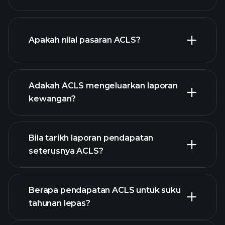
grafik ACLS
Apakah nilai pasaran ACLS?
Adakah ACLS mengeluarkan laporan
senarai saham kami
kewangan?
kewangan
ACLS
Bila tarikh laporan pendapatan
seterusnya ACLS?
Berapa pendapatan ACLS untuk suku
tahunan lepas?
Kalendar Pendapatan