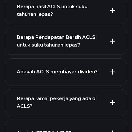
Berapa hasil ACLS untuk suku
tahunan lepas?
Berapa Pendapatan Bersih ACLS
untuk suku tahunan lepas?
pendapatan ACLS
laporan
Adakah ACLS membayar dividen?
kewangan ACLS
Berapa ramai pekerja yang ada di
laporan
ACLS?
kewangan ACLS
stok berdividen tinggi