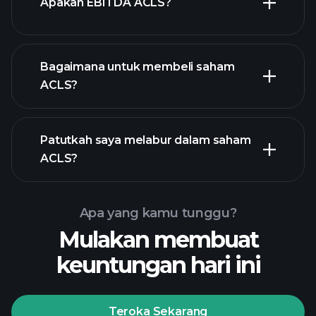
Apakah EBITDA ACLS?
majikan terbesar
Bagaimana untuk membeli saham
ACLS?
laporan kewangan
Patutkah saya melabur dalam saham
ACLS?
Apa yang kamu tunggu?
Mulakan membuat
keuntungan hari ini
Playtrade Tournaments
broker yang disyorkan
Teroka Sekarang