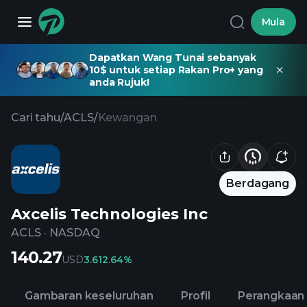
Mula
Dapatkan Wang Tunai sebanyak
10$ untuk setiap Rakan Pro+ yang
anda Rujuk!
Cari tahu
/
ACLS
/
Kewangan
Berdagang
Axcelis Technologies Inc
ACLS
·
NASDAQ
140.27
USD
3.61
2.64%
Gambaran keseluruhan
Profil
Perangkaan