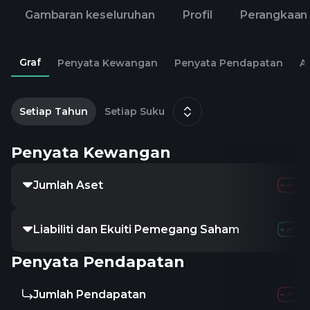
Gambaran keseluruhan
Profil
Perangkaan
Graf
Penyata Kewangan
Penyata Pendapatan
Al
2
Setiap Tahun
Setiap Suku
Penyata Kewangan
Jumlah Aset
Liabiliti dan Ekuiti Pemegang Saham
Penyata Pendapatan
Jumlah Pendapatan