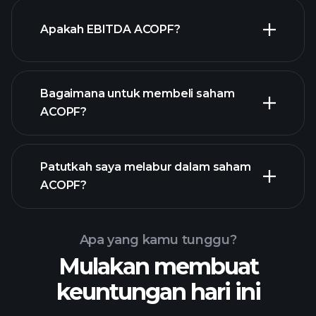
Apakah EBITDA ACOPF?
majikan terbesar
Bagaimana untuk membeli saham
ACOPF?
laporan
Patutkah saya melabur dalam saham
kewangan
ACOPF?
Apa yang kamu tunggu?
Mulakan membuat
keuntungan hari ini
Playtrade Tournaments
broker yang disyorkan