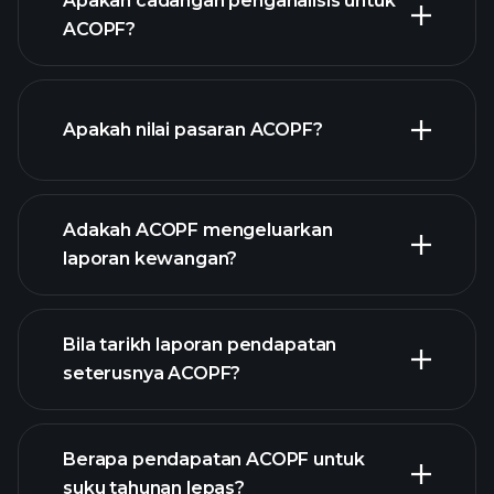
Apakah cadangan penganalisis untuk
ACOPF?
grafik ACOPF
Apakah nilai pasaran ACOPF?
Adakah ACOPF mengeluarkan
senarai saham kami
laporan kewangan?
kewangan
ACOPF
Bila tarikh laporan pendapatan
seterusnya ACOPF?
Berapa pendapatan ACOPF untuk
suku tahunan lepas?