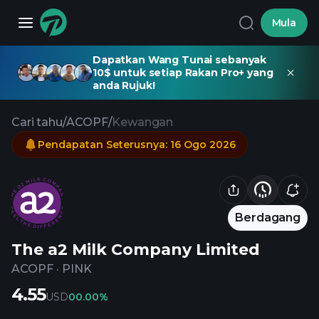
Mula
Dapatkan Wang Tunai sebanyak
10$ untuk setiap Rakan Pro+ yang
anda Rujuk!
Cari tahu
/
ACOPF
/
Kewangan
Pendapatan Seterusnya
:
16 Ogo 2026
Berdagang
The a2 Milk Company Limited
ACOPF
·
PINK
4.55
USD
0
0.00%