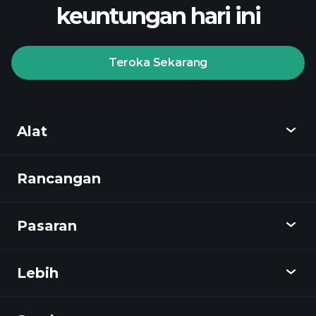
keuntungan hari ini
Teroka Sekarang
Playtrade
Tournaments
broker yang
disyorkan
Alat
Rancangan
Cari tahu
Playtrade
Pasaran
Carta
Berita
Lebih
Gambaran keseluruhan
Kalendar
Stok