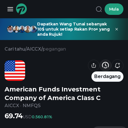
Mula
Dapatkan Wang Tunai sebanyak
10$ untuk setiap Rakan Pro+ yang
anda Rujuk!
Cari tahu
/
AICCX
/
pegangan
Berdagang
American Funds Investment
Company of America Class C
AICCX
·
NMFQS
69.74
USD
0.56
0.81%