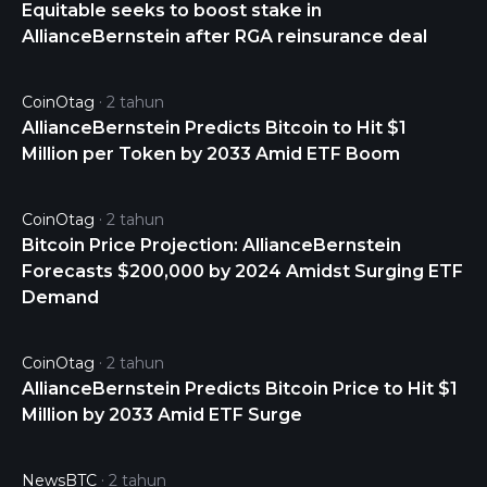
Equitable seeks to boost stake in
worldwide. The fund invests significantly (at least
AllianceBernstein after RGA reinsurance deal
40%--unless market conditions are not deemed
favorable by the Adviser) in securities of non-U.S.
companies. In addition, it invests, under normal
CoinOtag
2 tahun
circumstances, in the equity securities of
AllianceBernstein Predicts Bitcoin to Hit $1
companies located in at least three countries.
Million per Token by 2033 Amid ETF Boom
CoinOtag
2 tahun
Bitcoin Price Projection: AllianceBernstein
Forecasts $200,000 by 2024 Amidst Surging ETF
Demand
CoinOtag
2 tahun
AllianceBernstein Predicts Bitcoin Price to Hit $1
Million by 2033 Amid ETF Surge
NewsBTC
2 tahun