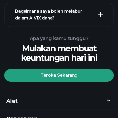
Bagaimana saya boleh melabur
dalam AIVIX dana?
Apa yang kamu tunggu?
Mulakan membuat
keuntungan hari ini
Teroka Sekarang
Playtrade
Tournaments
broker yang
disyorkan
Alat