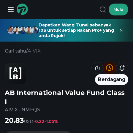
Mula
Dapatkan Wang Tunai sebanyak
10$ untuk setiap Rakan Pro+ yang
anda Rujuk!
Cari tahu
/
AIVIX
Berdagang
AB International Value Fund Class
I
AIVIX
·
NMFQS
20.83
USD
-0.22
-1.05%