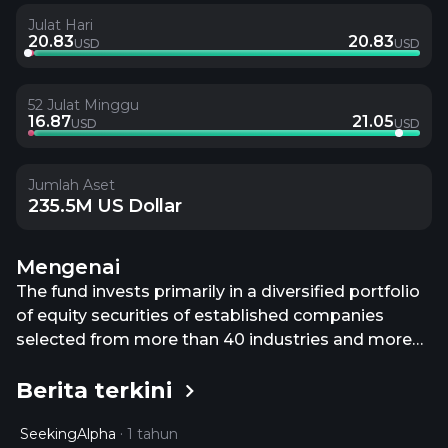
Julat Hari
20.83
20.83
USD
USD
52 Julat Minggu
16.87
21.05
USD
USD
Jumlah Aset
235.5M US Dollar
Mengenai
The fund invests primarily in a diversified portfolio
of equity securities of established companies
selected from more than 40 industries and more
than 40 developed and emerging market
Berita terkini
countries. These countries currently include the
developed nations in Europe and the Far East,
SeekingAlpha
1 tahun
Canada, Australia and emerging market countries