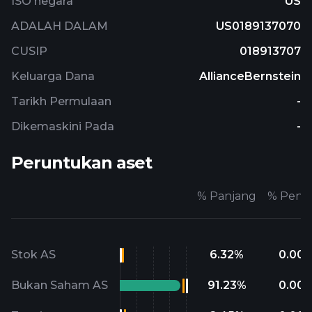
ISO negara
US
ADALAH DALAM
US0189137070
CUSIP
018913707
Keluarga Dana
AllianceBernstein
Tarikh Permulaan
-
Dikemaskini Pada
-
Peruntukan aset
%
Panjang
%
Pend
Stok AS
6.32
%
0.00
Bukan Saham AS
91.23
%
0.00