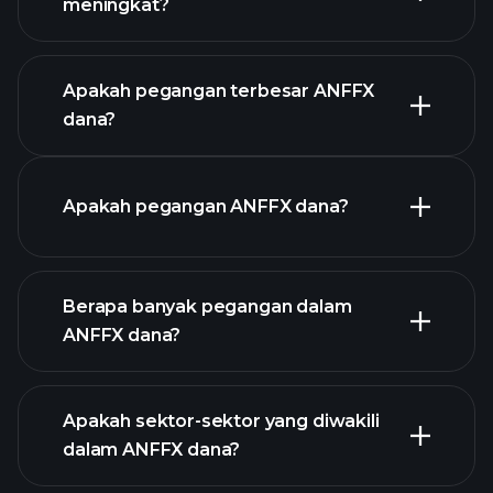
meningkat?
grafik lanjutan
Apakah pegangan terbesar ANFFX
dana?
graf
Apakah pegangan ANFFX dana?
ANFFX dana
Berapa banyak pegangan dalam
ANFFX dana?
holdings
holdings
Apakah sektor-sektor yang diwakili
holdings
dalam ANFFX dana?