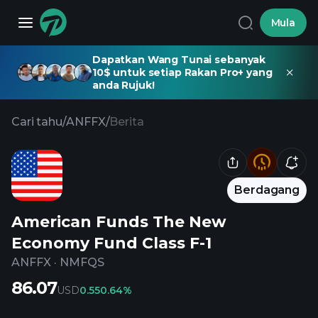
Mula
Dapatkan Wang Tunai sebanyak
10$ untuk setiap Rakan Pro+ yang
anda Rujuk!
Cari tahu
/
ANFFX
/
Berita
Berdagang
American Funds The New
Economy Fund Class F-1
ANFFX
·
NMFQS
86.07
USD
0.55
0.64%