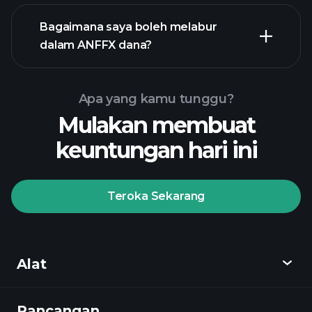
Bagaimana saya boleh melabur
dalam ANFFX dana?
Apa yang kamu tunggu?
Mulakan membuat
keuntungan hari ini
Teroka Sekarang
Playtrade
Tournaments
broker yang
disyorkan
Alat
Rancangan
Cari tahu