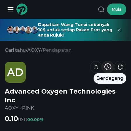
Mula
Dapatkan Wang Tunai sebanyak
10$ untuk setiap Rakan Pro+ yang
anda Rujuk!
Cari tahu
/
AOXY
/
Pendapatan
AD
Berdagang
Advanced Oxygen Technologies
Inc
AOXY
·
PINK
0.10
USD
0
0.00%