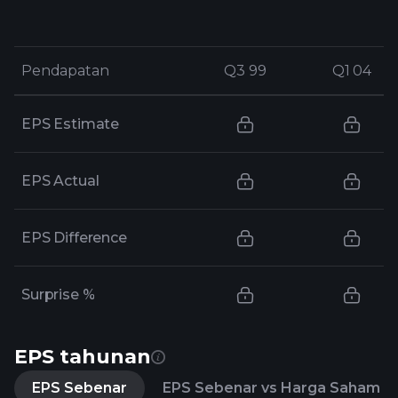
Pendapatan
Pendapatan
Q3 99
Q3 99
Q1 04
Q1 04
EPS Estimate
EPS Actual
EPS Difference
Surprise %
EPS tahunan
EPS Sebenar
EPS Sebenar vs Harga Saham