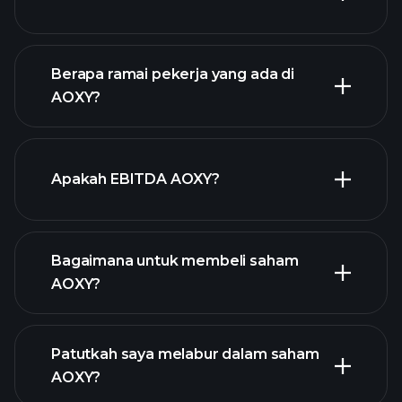
Berapa ramai pekerja yang ada di
laporan
AOXY?
kewangan AOXY
stok berdividen tinggi
Apakah EBITDA AOXY?
majikan terbesar
Bagaimana untuk membeli saham
AOXY?
laporan kewangan
Patutkah saya melabur dalam saham
AOXY?