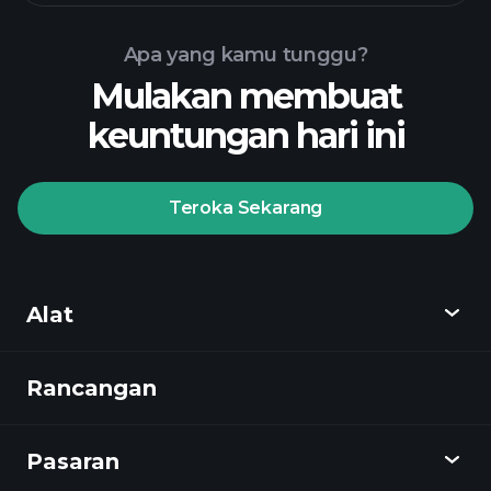
Apa yang kamu tunggu?
Mulakan membuat
keuntungan hari ini
Playtrade Tournaments
broker yang disyorkan
Teroka Sekarang
Playtrade
Alat
Tournaments
pandangan
pasaran harian yang digerakkan oleh AI
Rancangan
Cari tahu
Watchlists
Portfolia Bilionaire
Playtrade
Pasaran
Carta