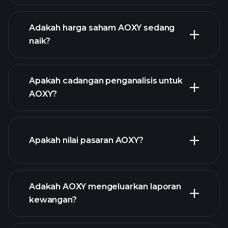
grafik lanjutan
Adakah harga saham AOXY sedang
naik?
Apakah cadangan penganalisis untuk
AOXY?
grafik AOXY
Apakah nilai pasaran AOXY?
Adakah AOXY mengeluarkan laporan
senarai saham kami
kewangan?
kewangan