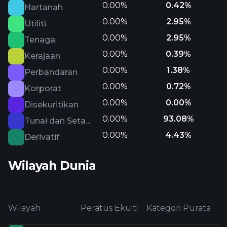
0.00%
0.42%
Hartanah
0.00%
2.95%
Utiliti
0.00%
2.95%
Tenaga
0.00%
0.39%
Kerajaan
0.00%
1.38%
Perbandaran
0.00%
0.72%
Korporat
0.00%
0.00%
Disekuritikan
0.00%
93.08%
Tunai dan Setara
0.00%
4.43%
Derivatif
Wilayah Dunia
Wilayah
Peratus Ekuiti
Kategori Purata