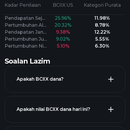
Kadar Penilaian
BCIIX.US
Kategori Purata
Pendapatan Sejarah
25.96%
11.98%
Pertumbuhan Aliran Tunai
20.32%
8.78%
Pendapatan Jangka Panjang
9.38%
12.22%
Pertumbuhan Jualan
9.02%
5.55%
Pertumbuhan Nilai Buku
5.10%
6.30%
Soalan Lazim
Apakah BCIIX dana?
Apakah nilai BCIIX dana hari ini?