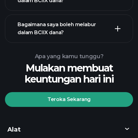
dalam BCIIX dana?
Bagaimana saya boleh melabur
dalam BCIIX dana?
Apa yang kamu tunggu?
Mulakan membuat
keuntungan hari ini
Teroka Sekarang
Playtrade
Tournaments
broker yang
disyorkan
Alat