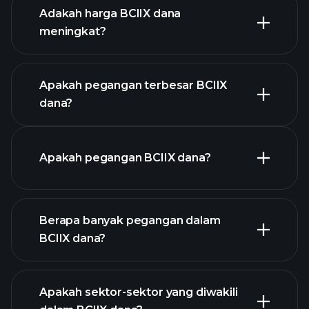
Adakah harga BCIIX dana
meningkat?
grafik lanjutan
Apakah pegangan terbesar BCIIX
dana?
graf BCIIX dana
Apakah pegangan BCIIX dana?
Berapa banyak pegangan dalam
holdings
BCIIX dana?
holdings
Apakah sektor-sektor yang diwakili
holdings