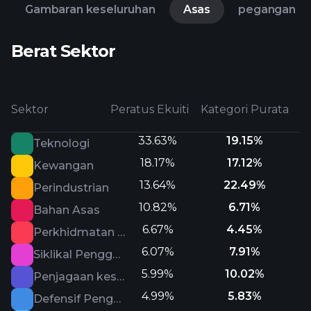
Gambaran keseluruhan
Asas
pegangan
Berat Sektor
Sektor
Peratus Ekuiti
Kategori Purata
33.63%
19.15%
Teknologi
18.17%
17.12%
Kewangan
13.64%
22.49%
Perindustrian
10.82%
6.71%
Bahan Asas
6.67%
4.45%
Perkhidmatan Komunikasi
6.07%
7.91%
Siklikal Pengguna
5.99%
10.02%
Penjagaan kesihatan
4.99%
5.83%
Defensif Pengguna