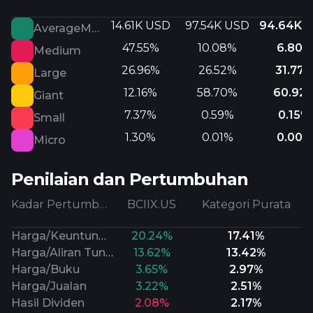
14.61K USD
97.54K USD
94.64K 
AverageMarketCap
47.55%
10.08%
6.80%
Medium
26.96%
26.52%
31.77
Large
12.16%
58.70%
60.92
Giant
7.37%
0.59%
0.15%
Small
1.30%
0.01%
0.00%
Micro
Penilaian dan Pertumbuhan
Kadar Pertumbuhan
BCIIX.US
Kategori Purata
Harga/Keuntungan Prospektif
20.24%
17.41%
Harga/Aliran Tunai
13.62%
13.42%
Harga/Buku
3.65%
2.97%
Harga/Jualan
3.22%
2.51%
Hasil Dividen
2.08%
2.17%