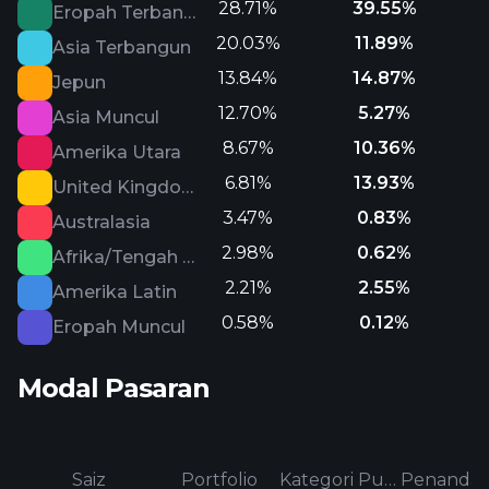
28.71%
39.55%
Eropah Terbangun
20.03%
11.89%
Asia Terbangun
13.84%
14.87%
Jepun
12.70%
5.27%
Asia Muncul
8.67%
10.36%
Amerika Utara
6.81%
13.93%
United Kingdom
3.47%
0.83%
Australasia
2.98%
0.62%
Afrika/Tengah Timur
2.21%
2.55%
Amerika Latin
0.58%
0.12%
Eropah Muncul
Modal Pasaran
Saiz
Portfolio
Kategori Purata
Penanda a