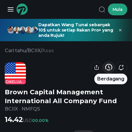
Mula
Dapatkan Wang Tunai sebanyak
10$ untuk setiap Rakan Pro+ yang
anda Rujuk!
Cari tahu
/
BCIIX
/
Asas
Berdagang
DIKELUARKAN
Brown Capital Management
International All Company Fund
BCIIX
·
NMFQS
14.42
USD
0
0.00%