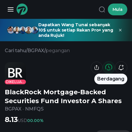
Mula
Dapatkan Wang Tunai sebanyak
10$ untuk setiap Rakan Pro+ yang
anda Rujuk!
Cari tahu
/
BGPAX
/
pegangan
Berdagang
DIKELUARKAN
BlackRock Mortgage-Backed
Securities Fund Investor A Shares
BGPAX
·
NMFQS
8.13
USD
0
0.00%