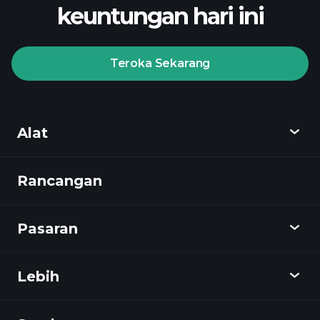
keuntungan hari ini
Teroka Sekarang
Playtrade
Tournaments
broker yang
disyorkan
Alat
Rancangan
Cari tahu
Playtrade
Pasaran
Carta
Berita
Lebih
Gambaran keseluruhan
Kalendar
Stok