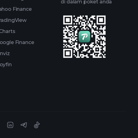
di dalam poket anda
ahoo Finance
radingView
Charts
oogle Finance
inviz
oyfin