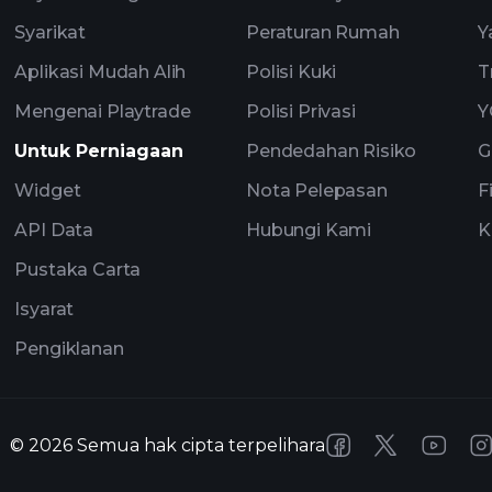
Syarikat
Peraturan Rumah
Y
Aplikasi Mudah Alih
Polisi Kuki
T
Mengenai Playtrade
Polisi Privasi
Y
Untuk Perniagaan
Pendedahan Risiko
G
Widget
Nota Pelepasan
F
API Data
Hubungi Kami
K
Pustaka Carta
Isyarat
Pengiklanan
©
2026
Semua hak cipta terpelihara