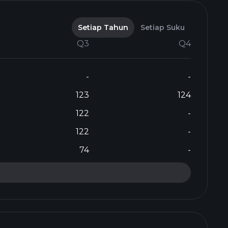
Setiap Tahun
Setiap Suku
Q3
Q4
-
-
123
124
122
-
122
-
74
-