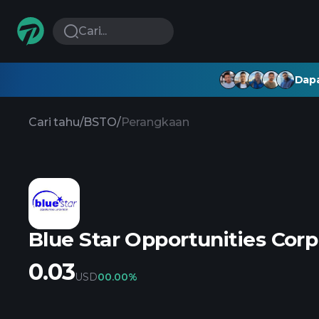
Cari...
Dapa
Cari tahu
/
BSTO
/
Perangkaan
Blue Star Opportunities Corp
0.03
USD
0
0.00%