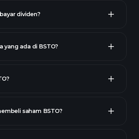
ayar dividen?
laporan kewangan BSTO
ja yang ada di BSTO?
iden tinggi
majikan
TO?
membeli saham BSTO?
laporan kewangan