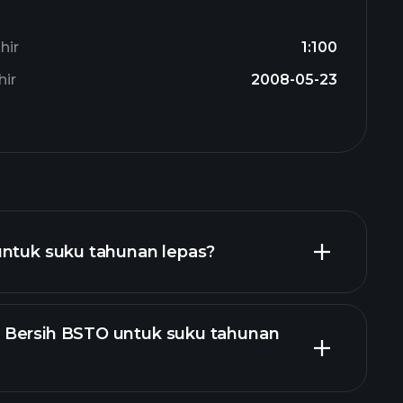
hir
1:100
hir
2008-05-23
untuk suku tahunan lepas?
 Bersih BSTO untuk suku tahunan
laporan kewangan BSTO