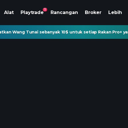
1
Alat
Playtrade
Rancangan
Broker
Lebih
tkan Wang Tunai sebanyak 10$ untuk setiap Rakan Pro+ ya