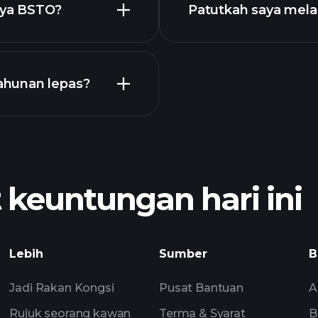
nya BSTO?
Patutkah saya mel
ahunan lepas?
broker yang d
euntungan hari ini
pendapatan
pandangan pasaran 
Lebih
Sumber
B
Watchlist
Portfolia
Jadi Rakan Kongsi
Pusat Bantuan
A
Rujuk seorang kawan
Terma & Syarat
B