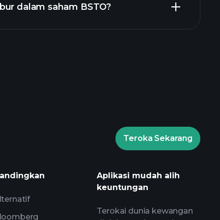
abur dalam saham BSTO?
Playtrade Tournaments
isyorkan
Teroka Sekarang
Playtrade Tournaments
harian yang digerakkan oleh AI
andingkan
Aplikasi mudah alih
s
keuntungan
 Bilionaire
lternatif
Terokai dunia kewangan
loomberg