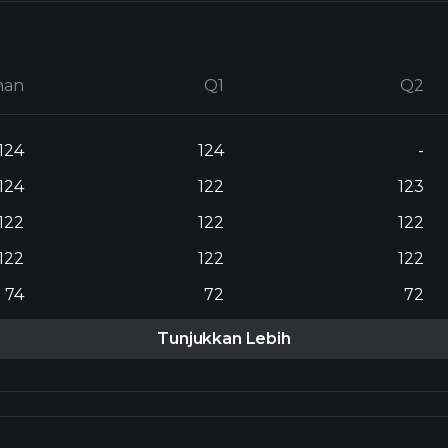
nan
Q1
Q2
124
124
-
124
122
123
122
122
122
122
122
122
74
72
72
Tunjukkan Lebih