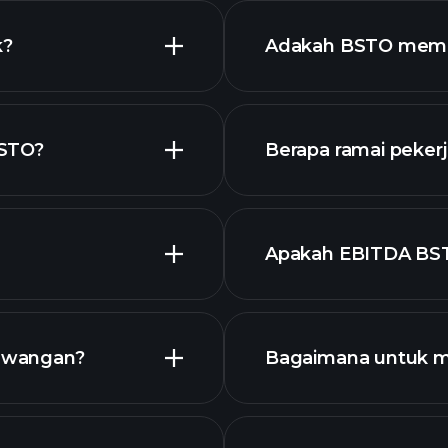
k?
Adakah BSTO memb
BSTO?
Berapa ramai peker
stok berdiv
grafik
Apakah EBITDA BS
terbesar
saham kami
ewangan?
Bagaimana untuk 
STO