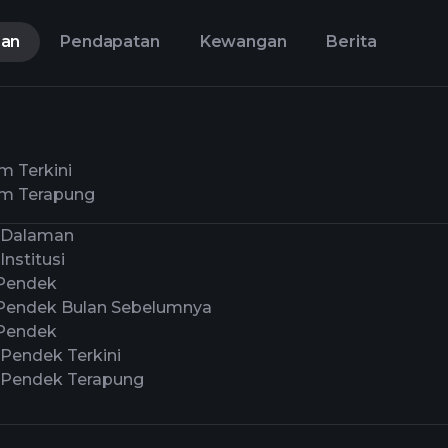
aan
Pendapatan
Kewangan
Berita
m Terkini
m Terapung
 Dalaman
Institusi
Pendek
Pendek Bulan Sebelumnya
Pendek
 Pendek Terkini
 Pendek Terapung