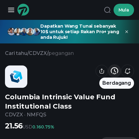
Mula
Dapatkan Wang Tunai sebanyak
10$ untuk setiap Rakan Pro+ yang
anda Rujuk!
Cari tahu
/
CDVZX
/
pegangan
Berdagang
Columbia Intrinsic Value Fund
Institutional Class
CDVZX
·
NMFQS
21.56
USD
0.16
0.75%