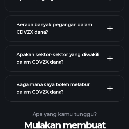
CDVZX dana
Berapa banyak pegangan dalam
holdings
CDVZX dana?
holdings
Apakah sektor-sektor yang diwakili
holdings
dalam CDVZX dana?
Bagaimana saya boleh melabur
dalam CDVZX dana?
Apa yang kamu tunggu?
Mulakan membuat