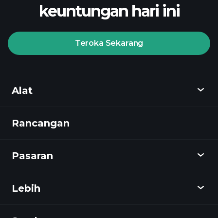
keuntungan hari ini
Teroka Sekarang
Playtrade
Tournaments
broker yang
disyorkan
Alat
Rancangan
Cari tahu
Playtrade
Pasaran
Carta
Berita
Lebih
Gambaran keseluruhan
Kalendar
Stok