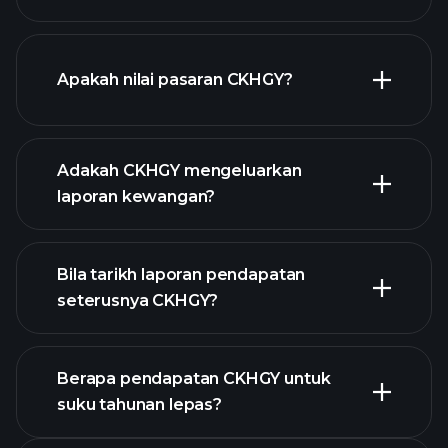
grafik CKHGY
Apakah nilai pasaran CKHGY?
Adakah CKHGY mengeluarkan
senarai saham kami
laporan kewangan?
kewangan
CKHGY
Bila tarikh laporan pendapatan
seterusnya CKHGY?
Berapa pendapatan CKHGY untuk
suku tahunan lepas?
Kalendar Pendapatan