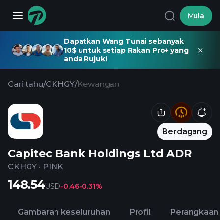
Mula
Dapatkan Wang Tunai sebanyak
10$ untuk setiap Rakan Pro+ yang
anda Rujuk!
Cari tahu
/
CKHGY
/
Kewangan
Berdagang
Capitec Bank Holdings Ltd ADR
CKHGY
·
PINK
148.54
USD
-0.46
-0.31%
Gambaran keseluruhan
Profil
Perangkaan