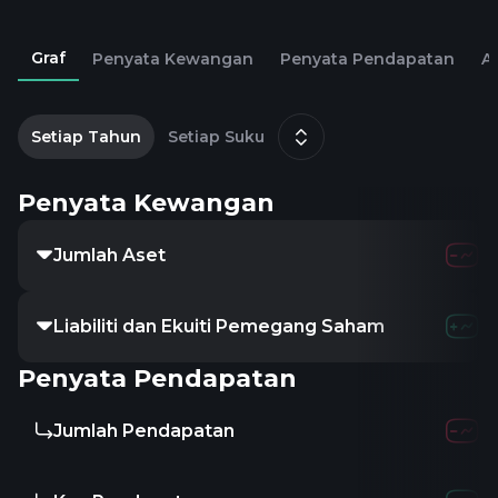
Graf
Penyata Kewangan
Penyata Pendapatan
Al
2
F
Setiap Tahun
Setiap Suku
Penyata Kewangan
Jumlah Aset
Liabiliti dan Ekuiti Pemegang Saham
Penyata Pendapatan
Jumlah Pendapatan