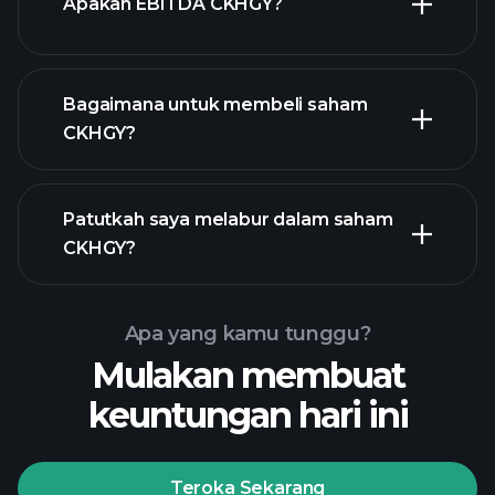
Apakah EBITDA CKHGY?
majikan terbesar
Bagaimana untuk membeli saham
CKHGY?
laporan kewangan
Patutkah saya melabur dalam saham
CKHGY?
Apa yang kamu tunggu?
Mulakan membuat
keuntungan hari ini
Playtrade Tournaments
broker yang disyorkan
Teroka Sekarang