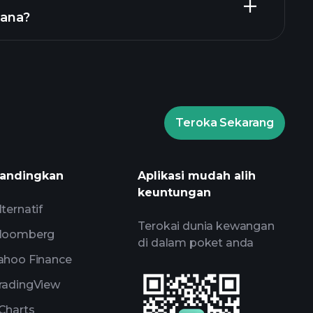
ana?
graf GB00BHNWGP88 dana
Teroka Sekarang
laytrade Tournaments
andingkan
Aplikasi mudah alih
kan
keuntungan
lternatif
Terokai dunia kewangan
loomberg
di dalam poket anda
ahoo Finance
radingView
Charts