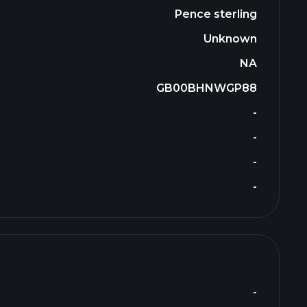
Pence sterling
Unknown
NA
GB00BHNWGP88
-
-
-
-
-