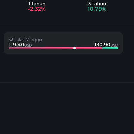
1 tahun
3 tahun
-2.32%
10.79%
52 Julat Minggu
119.40
130.90
USD
USD