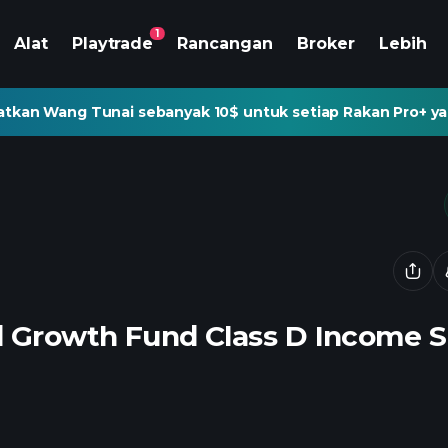
1
Alat
Playtrade
Rancangan
Broker
Lebih
tkan Wang Tunai sebanyak 10$ untuk setiap Rakan Pro+ ya
d Growth Fund Class D Income 