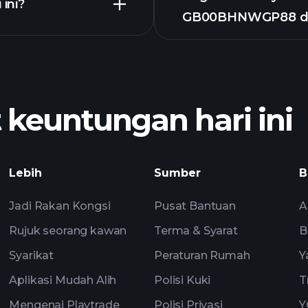
ini?
GB00BHNWGP88 d
euntungan hari ini
an
P
Lebih
Sumber
B
broker yang disyor
Jadi Rakan Kongsi
Pusat Bantuan
A
Rujuk seorang kawan
Terma & Syarat
B
Syarikat
Peraturan Rumah
Y
Aplikasi Mudah Alih
Polisi Kuki
T
Mengenai Playtrade
Polisi Privasi
Y