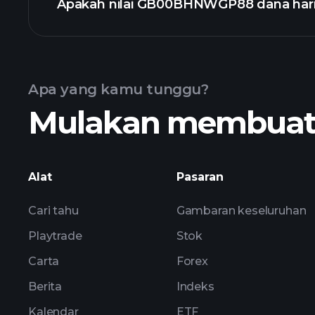
Apakah nilai GB00BHNWGP88 dana hari 
Apa yang kamu tunggu?
Mulakan membuat k
grafik lanjut
Alat
Pasaran
Cari tahu
Gambaran keseluruhan
Playtrade
Stok
Carta
Forex
Berita
Indeks
Kalendar
ETF