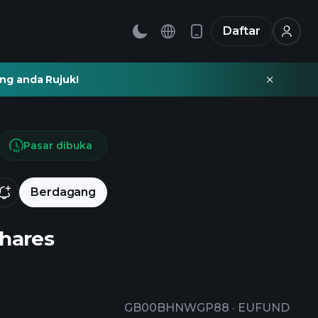
Daftar
ng anda Rujuk!
Pasar dibuka
Berdagang
Shares
GB00BHNWGP88
·
EUFUND