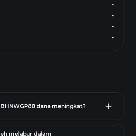
-
-
-
-
0BHNWGP88 dana meningkat?
leh melabur dalam