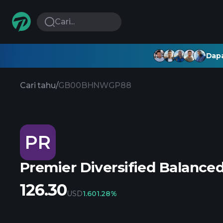
Cari...
Dapa
Cari tahu
/
GB00BHNWGP88
PR
Premier Diversified Balance
126.30
USD
1.60
1.28%