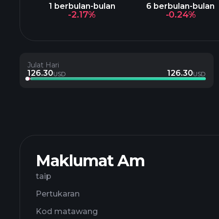
1 berbulan-bulan
6 berbulan-bulan
-2.17%
-0.24%
Julat Hari
126.30
126.30
USD
USD
Maklumat Am
taip
Pertukaran
Kod matawang