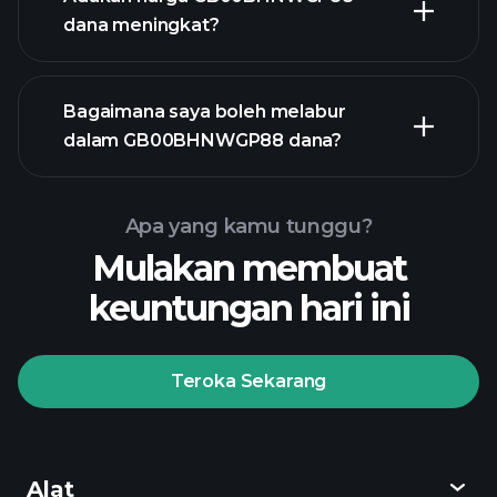
dana meningkat?
grafik
Bagaimana saya boleh melabur
lanjutan
dalam GB00BHNWGP88 dana?
Apa yang kamu tunggu?
graf GB00BHNWGP88 dana
Mulakan membuat
keuntungan hari ini
Teroka Sekarang
Playtrade
Tournaments
broker yang
disyorkan
Alat