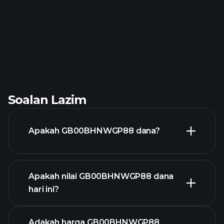
Soalan Lazim
Apakah GB00BHNWGP88 dana?
Apakah nilai GB00BHNWGP88 dana
hari ini?
Adakah harga GB00BHNWGP88