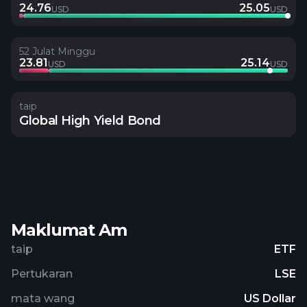
24.76
25.05
USD
USD
52 Julat Minggu
23.81
25.14
USD
USD
taip
Global High Yield Bond
Maklumat Am
taip
ETF
Pertukaran
LSE
mata wang
US Dollar