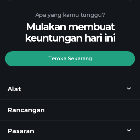
graf
Apa yang kamu tunggu?
GHYU ETF
Mulakan membuat
keuntungan hari ini
Teroka Sekarang
Playtrade
Tournaments
broker yang
disyorkan
Alat
Rancangan
Cari tahu
Playtrade
Pasaran
Carta