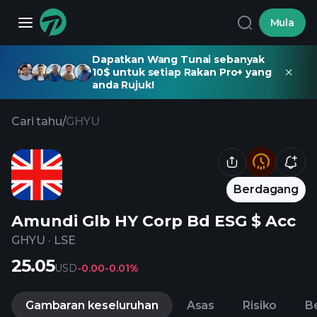
Mula
Dapatkan Wang Tunai sebanyak
10$ untuk setiap Rakan Pro+ yang
anda Rujuk!
Cari tahu
/
GHYU
Berdagang
Amundi Glb HY Corp Bd ESG $ Acc
GHYU
·
LSE
25.05
USD
-0.00
-0.01%
Gambaran keseluruhan
Asas
Risiko
Be