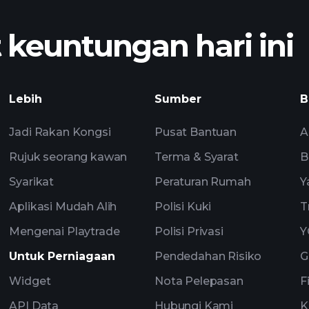
didorong AI
euntungan hari ini
Playtrade
didorong AI
Lebih
Sumber
B
Port
Jadi Rakan Kongsi
Pusat Bantuan
A
Rujuk seorang kawan
Terma & Syarat
B
Syarikat
Peraturan Rumah
Y
Aplikasi Mudah Alih
Polisi Kuki
T
Mengenai Playtrade
Polisi Privasi
Y
Untuk Perniagaan
Pendedahan Risiko
G
Widget
Nota Pelepasan
F
API Data
Hubungi Kami
K