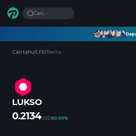
Cari...
Dapa
Cari tahu
/
LYX
/
Berita
LUKSO
0.2134
USD
0
0.00%