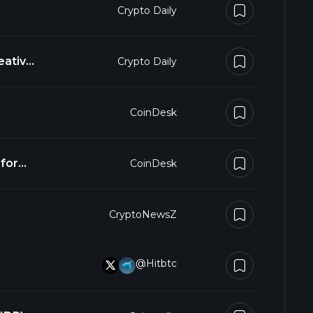
Crypto Daily
eative
Crypto Daily
CoinDesk
 for
CoinDesk
h
CryptoNewsZ
@hitbtc
4lpL