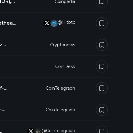
NDR),
Coinpedia
@hitbtc
z
Cryptonews
t
CoinDesk
f-
CoinTelegraph
-
CoinTelegraph
@Cointelegraph