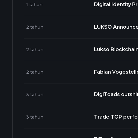
Digital Identity
1 tahun
LUKSO Announces 
2 tahun
Projects
Lukso Blockchain
2 tahun
Fabian Vogestelle
2 tahun
‘Fancy’ Ethereum
DigiToads outsh
3 tahun
Trade TOP performing 
3 tahun
https://t.co/r8ipakVbN6 IDEX ( $IDEX ) - https://t.co/n