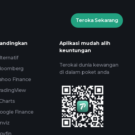
Portfolio Bilionaire
Turnamen
Teroka Sekarang
pandangan pasaran harian yang
Watchlists
andingkan
Aplikasi mudah alih
folio Bilionaire
keuntungan
lternatif
Terokai dunia kewangan
loomberg
di dalam poket anda
ahoo Finance
radingView
Charts
oogle Finance
inviz
oyfin