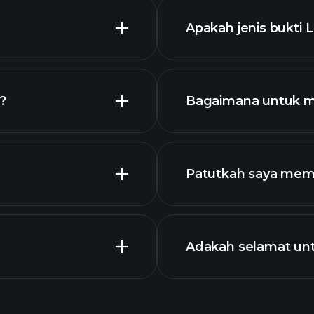
Apakah jenis bukti
grafik
enarai
?
Bagaimana untuk 
Patutkah saya mem
Adakah selamat un
broker yang disyor
grafik
Playtrade