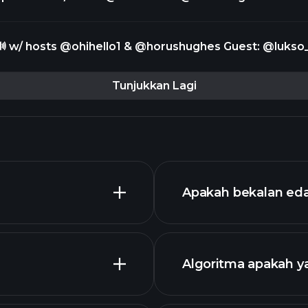
@lukso_io Co-founder @m_h_d_v Today at 12 pm ET https://t.co/5g
sts @ohihello1 & @horushughes Guest: @lukso_io Co-
founder @m_h_d_v This Friday at 12 pm ET https://t.co/xbNKBme1t3
Tunjukkan Lagi
Apakah bekalan ed
Algoritma apakah 