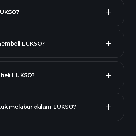
 LUKSO?
membeli LUKSO?
beli LUKSO?
tuk melabur dalam LUKSO?
Turnamen Playtrade
kan
Turnamen
pandangan pasaran harian yang