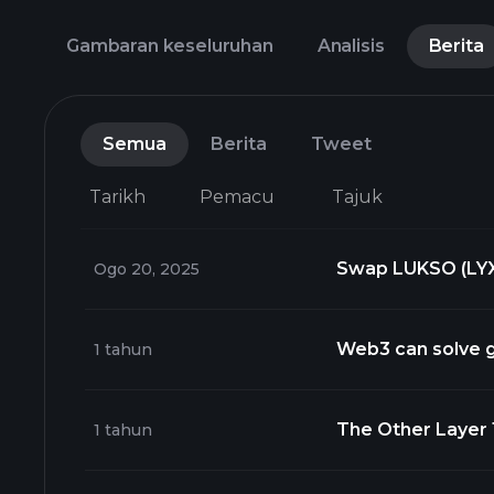
Gambaran keseluruhan
Analisis
Berita
Semua
Berita
Tweet
Tarikh
Pemacu
Tajuk
Swap LUKSO (LYX)
Ogo 20, 2025
Economy Is Now 
Web3 can solve g
1 tahun
with new Lukso
The Other Layer 
1 tahun