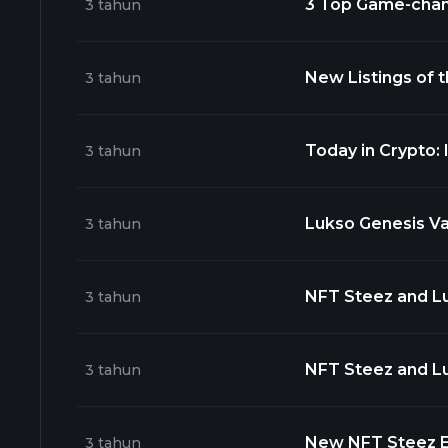
3 Top Game-chang
3 tahun
Lukso (LYXE) and
New Listings of the week on HitBTC
3 tahun
$METIS - @MetisDAO $DFI - @defichain $ID - @SpaceIDPro
us now! https:/
Today in Crypto: 
3 tahun
Crypto Teases a 
Contract Going L
Lukso Genesis Va
3 tahun
NFT Steez and Luk
3 tahun
sovereignty in W
NFT Steez and Luk
3 tahun
sovereignty in W
New NFT Steez Epi
3 tahun