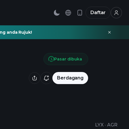
Daftar
ng anda Rujuk!
Pasar dibuka
Berdagang
LYX
·
AGR