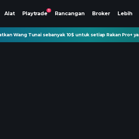
1
Alat
Playtrade
Rancangan
Broker
Lebih
tkan Wang Tunai sebanyak 10$ untuk setiap Rakan Pro+ ya