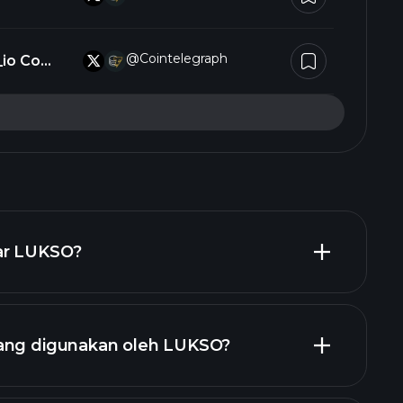
CYlhf3Dg
@Cointelegraph
ar LUKSO?
yang digunakan oleh LUKSO?