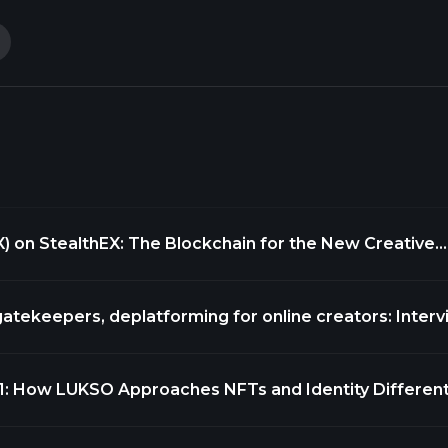
 on StealthEX: The Blockchain for the New Creative
More Accessible than Ever
atekeepers, deplatforming for online creators: Inter
 COO
1: How LUKSO Approaches NFTs and Identity Different