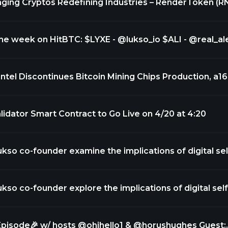
ing Cryptos Redefining Industries – RenderToken (R
 Collateral Network (COLT)
: $LYXE - @lukso_io $ALI - @real_alethea
tocol Trade with
/t.co/nqWQ7brOqQ
Intel Discontinues Bitcoin Mining Chips Production, a16
New Launch, LUKSO's Genesis Validator Deposit Smar
ive on Thursday
lidator Smart Contract to Go Live on 4/20 at 4:20
so co-founder examine the implications of digital sel
eb3
so co-founder explore the implications of digital self
eb3
sode🎉 w/ hosts @ohihello1 & @horushughes Guest: