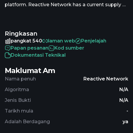
platform. Reactive Network has a current supply of
682,808,869.78361825. The last known price of
Reactive Network is 0.00514054 USD and is down
-9.71 over the last 24 hours. It is currently trading on
Ringkasan
30 active market(s) with $140,682.33 traded over
the last 24 hours. More information can be found
pangkat 540
laman web
Penjelajah
at https://reactive.network/.
Papan pesanan
Kod sumber
Dokumentasi Teknikal
Maklumat Am
Nama penuh
Reactive Network
Algoritma
N/A
Jenis Bukti
N/A
Tarikh mula
-
Adalah Berdagang
ya