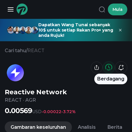
Mula
Dapatkan Wang Tunai sebanyak
10$ untuk setiap Rakan Pro+ yang
anda Rujuk!
Cari tahu
/
REACT
Berdagang
Reactive Network
REACT
·
AGR
0.00569
USD
-0.00022
-3.72%
Gambaran keseluruhan
Analisis
Berita