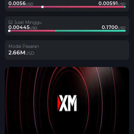
0.0056
0.00591
USD
USD
52 Julat Minggu
0.00445
0.1700
USD
USD
Modal Pasaran
2.66M
USD