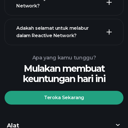
Network?
Adakah selamat untuk melabur
dalam Reactive Network?
Turnamen Playtrade
broker yang disyorkan
Apa yang kamu tunggu?
Turnamen Playtrade
Mulakan membuat
pandangan pasaran harian yang
keuntungan hari ini
didorong AI
Portfolio
Bilionaire
Turnamen Playtrade
Teroka Sekarang
pandangan pasaran harian yang
didorong AI
Watchlists
Portfolio Bilionaire
Alat