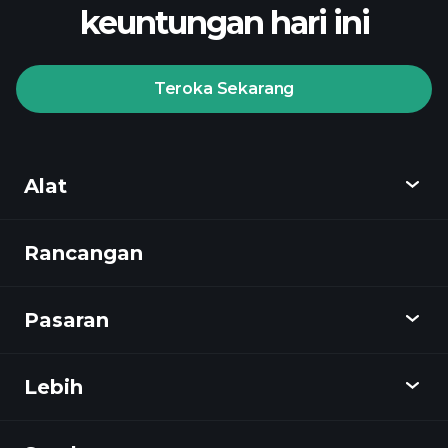
keuntungan hari ini
Teroka Sekarang
Playtrade
Tournaments
broker yang
disyorkan
Alat
Rancangan
Cari tahu
Playtrade
Pasaran
Carta
Berita
Lebih
Gambaran keseluruhan
Kalendar
Stok