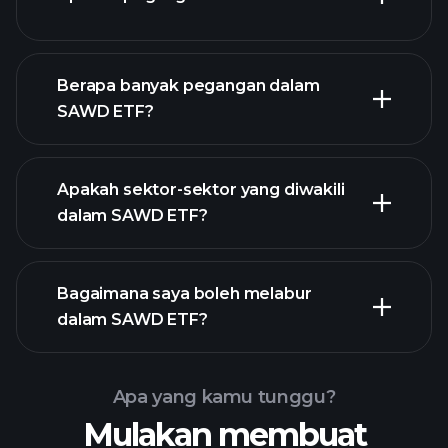
SAWD ETF
Berapa banyak pegangan dalam
holdings
SAWD ETF?
holdings
Apakah sektor-sektor yang diwakili
holdings
dalam SAWD ETF?
Bagaimana saya boleh melabur
dalam SAWD ETF?
Apa yang kamu tunggu?
Mulakan membuat