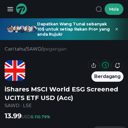
Mula
Dapatkan Wang Tunai sebanyak
10$ untuk setiap Rakan Pro+ yang
anda Rujuk!
Cari tahu
/
SAWD
/
pegangan
Berdagang
iShares MSCI World ESG Screened
UCITS ETF USD (Acc)
SAWD
·
LSE
13.99
USD
0.11
0.79%