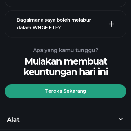
Bagaimana saya boleh melabur
dalam WNGE ETF?
Apa yang kamu tunggu?
Mulakan membuat
keuntungan hari ini
Teroka Sekarang
Playtrade
Tournaments
broker yang
disyorkan
Alat