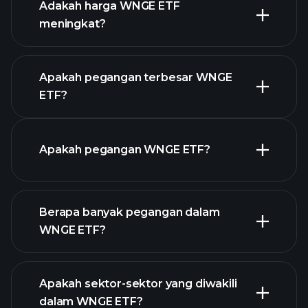
Adakah harga WNGE ETF
meningkat?
grafik lanjutan
Apakah pegangan terbesar WNGE
ETF?
graf WNGE ETF
Apakah pegangan WNGE ETF?
Berapa banyak pegangan dalam
WNGE ETF?
holdings
holdings
Apakah sektor-sektor yang diwakili
holdings
dalam WNGE ETF?