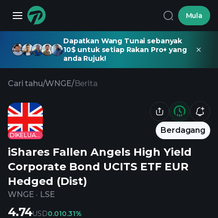
Mula
Dapatkan Wang Tunai sebanyak
10$ untuk setiap Rakan Pro+ yang
anda Rujuk!
Cari tahu
/
WNGE
/
Berita
Berdagang
DIKELUARKAN
iShares Fallen Angels High Yield
Corporate Bond UCITS ETF EUR
Hedged (Dist)
WNGE
·
LSE
4.74
USD
0.01
0.31%