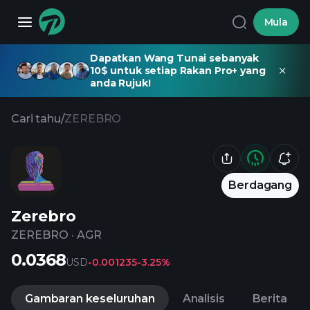
Mula
Dapatkan Wang Tunai sebanyak
10$ untuk setiap Rakan Pro+ yang
anda Rujuk!
Cari tahu
/
ZEREBRO
Berdagang
Zerebro
ZEREBRO
·
AGR
0.0368
USD
-0.001235
-3.25%
Gambaran keseluruhan
Analisis
Berita