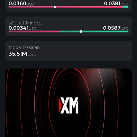
0.0360
0.0381
USD
USD
52 Julat Minggu
0.00341
0.0587
USD
USD
Modal Pasaran
35.51M
USD