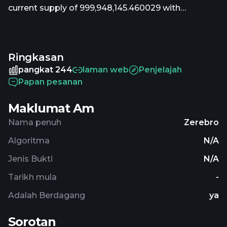
current supply of 999,948,145.460029 with
999,947,915.569213 in circulation. The last known
price of Zerebro is 0.03518318 USD and is down
-5.14 over the last 24 hours. It is currently trading on
Ringkasan
267 active market(s) with $5,610,778.14 traded over
the last 24 hours. More information can be found
pangkat 244
laman web
Penjelajah
at https://zerebro.org.
Papan pesanan
Maklumat Am
Nama penuh
Zerebro
Algoritma
N/A
Jenis Bukti
N/A
Tarikh mula
-
Adalah Berdagang
ya
Sorotan