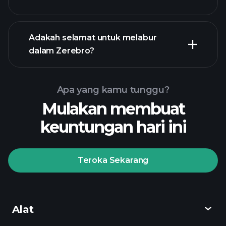
Adakah selamat untuk melabur
dalam Zerebro?
Turnamen
Playtrade
broker yang
disyorkan
Turnamen Playtrade
Apa yang kamu tunggu?
pandangan pasaran harian
Mulakan membuat
yang didorong AI
keuntungan hari ini
Portfolio Bilionaire
Turnamen Playtrade
pandangan pasaran harian
Teroka Sekarang
yang didorong AI
Watchlists
Portfolio Bilionaire
Alat