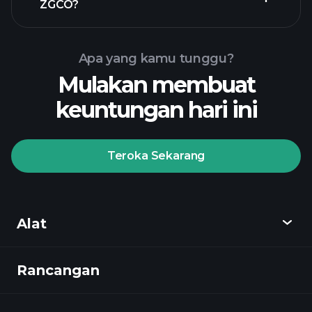
ZGCO?
Apa yang kamu tunggu?
Mulakan membuat
keuntungan hari ini
Playtrade Tournaments
broker yang disyorkan
Teroka Sekarang
Playtrade
Alat
Tournaments
pandangan
pasaran harian yang digerakkan oleh AI
Rancangan
Cari tahu
Watchlists
Portfolia Bilionaire
Playtrade