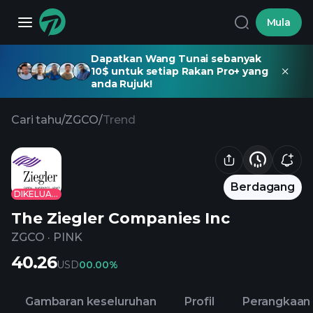
Mula
Dapatkan Wang Tunai sebanyak
10$ untuk setiap Rakan Pro+ yang
anda Rujuk!
Cari tahu
/
ZGCO
/
Trend
Berdagang
DIKELUARKAN
The Ziegler Companies Inc
ZGCO
·
PINK
40.26
USD
0
0.00%
Gambaran keseluruhan
Profil
Perangkaan