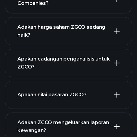
Companies?
grafik lanjutan
Adakah harga saham ZGCO sedang
naik?
Apakah cadangan penganalisis untuk
ZGCO?
grafik ZGCO
Apakah nilai pasaran ZGCO?
Adakah ZGCO mengeluarkan laporan
senarai saham kami
kewangan?