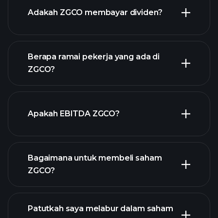
laporan kewangan ZGCO
Adakah ZGCO membayar dividen?
Berapa ramai pekerja yang ada di
laporan
ZGCO?
kewangan ZGCO
stok berdividen tinggi
Apakah EBITDA ZGCO?
majikan terbesar
Bagaimana untuk membeli saham
ZGCO?
laporan kewangan
Patutkah saya melabur dalam saham