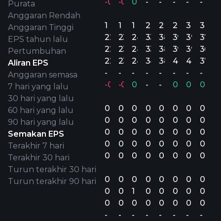
-0.77%
-0.86%
0.53%
-
-
-
-
-
Purata
Anggaran Rendah
1
1
1
2
2
2
3
3
Anggaran Tinggi
22.5M
23.3M
24.9M
33.7M
38.6M
39.9M
39.6M
37.1M
EPS tahun lalu
22.5M
23.3M
24.9M
33.4M
38.4M
39.4M
39M
36.3
Pertumbuhan
22.5M
23.3M
24.9M
34M
38.8M
40.4M
40M
37.9
Aliran EPS
-
-
-
-
-
-
-
-
Anggaran semasa
-0.61%
-0.48%
0.07%
-
-
0.11%
0.15%
0.04
7 hari yang lalu
30 hari yang lalu
0.03
0.04
0.07
0
0
0
0
0
60 hari yang lalu
0.03
0.04
0.07
0
0
0
0
0
90 hari yang lalu
0.05
0.04
0.06
0
0
0
0
0
Semakan EPS
0.05
0.04
0.06
0
0
0
0
0
Terakhir 7 hari
0.05
0.04
0.06
0
0
0
0
0
Terakhir 30 hari
Turun terakhir 30 hari
0
0
0
0
0
0
0
0
Turun terakhir 90 hari
0
0
1
0
0
0
0
0
0
0
0
0
0
0
0
0
-
-
-
-
-
-
-
-