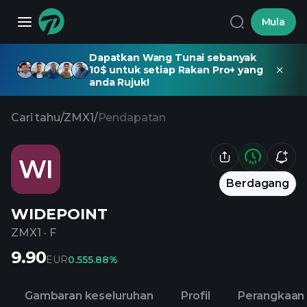
Mula
Dapatkan Wang Tunai sebanyak
10$ untuk setiap Rakan Pro+ yang
anda Rujuk!
Cari tahu
/
ZMX1
/
Pendapatan
WI
Berdagang
WIDEPOINT
ZMX1
·
F
9.90
EUR
0.55
5.88%
Gambaran keseluruhan
Profil
Perangkaan