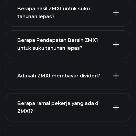
Berapa hasil ZMX1 untuk suku
tahunan lepas?
Berapa Pendapatan Bersih ZMX1
untuk suku tahunan lepas?
pendapatan ZMX1
laporan
Adakah ZMX1 membayar dividen?
kewangan ZMX1
Berapa ramai pekerja yang ada di
ZMX1?
stok berdividen tinggi
laporan kewangan ZMX1