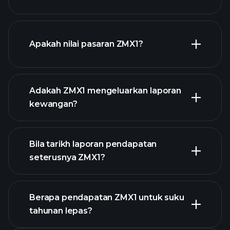
grafik ZMX1
Apakah nilai pasaran ZMX1?
Adakah ZMX1 mengeluarkan laporan
senarai saham kami
kewangan?
kewangan
ZMX1
Bila tarikh laporan pendapatan
seterusnya ZMX1?
Berapa pendapatan ZMX1 untuk suku
tahunan lepas?
Kalendar Pendapatan