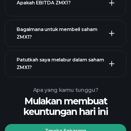
Apakah EBITDA ZMX1?
majikan terbesar
Bagaimana untuk membeli saham
ZMX1?
laporan kewangan
Patutkah saya melabur dalam saham
ZMX1?
Apa yang kamu tunggu?
Mulakan membuat
Playtrade
keuntungan hari ini
Tournaments
broker yang
disyorkan
Teroka Sekarang