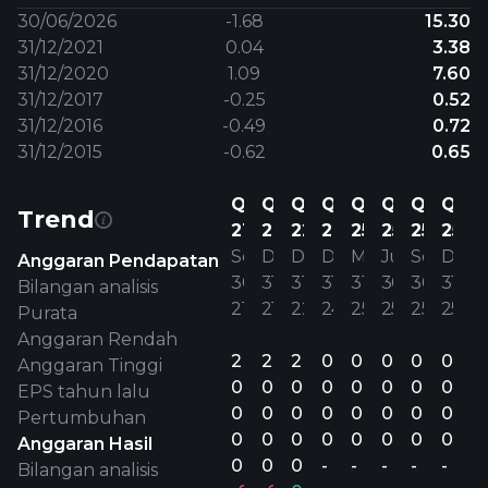
30/06/2026
-1.68
15.30
31/12/2021
0.04
3.38
31/12/2020
1.09
7.60
31/12/2017
-0.25
0.52
31/12/2016
-0.49
0.72
31/12/2015
-0.62
0.65
Q3
Q4
Q4
Q4
Q1
Q2
Q3
Q4
Trend
21
21
22
24
25
25
25
25
Sep
Dis
Dis
Dis
Mac
Jun
Sep
Dis
Anggaran Pendapatan
30’
31’
31’
31’
31’
30’
30’
31’
Bilangan analisis
21
21
22
24
25
25
25
25
Purata
Anggaran Rendah
2
2
2
0
0
0
0
0
Anggaran Tinggi
0.03
0.04
0.07
0
0
0
0
0
EPS tahun lalu
0.01
0.03
0.06
0
0
0
0
0
Pertumbuhan
0.06
0.05
0.07
0
0
0
0
0
Anggaran Hasil
0.13
0.30
0.04
-
-
-
-
-
Bilangan analisis