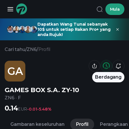
Mula
Dapatkan Wang Tunai sebanyak
10$ untuk setiap Rakan Pro+ yang
anda Rujuk!
Cari tahu
/
ZN6
/
Profil
GA
Berdagang
GAMES BOX S.A. ZY-10
ZN6
·
F
0.14
EUR
-0.01
-5.48%
Gambaran keseluruhan
Profil
Perangkaan