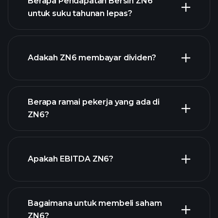
Berapa Pendapatan Bersih ZN6
untuk suku tahunan lepas?
pendapatan ZN6
laporan kewangan ZN6
Adakah ZN6 membayar dividen?
Berapa ramai pekerja yang ada di
ZN6?
stok berdividen tinggi
laporan kewangan ZN6
Apakah EBITDA ZN6?
majikan terbesar
Bagaimana untuk membeli saham
ZN6?