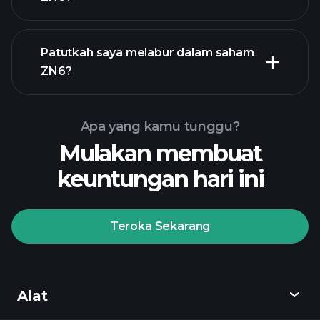
laporan kewangan
Patutkah saya melabur dalam saham
ZN6?
Apa yang kamu tunggu?
Mulakan membuat
Playtrade
keuntungan hari ini
Tournaments
broker yang
disyorkan
Teroka Sekarang
Playtrade
Alat
Tournaments
pandangan