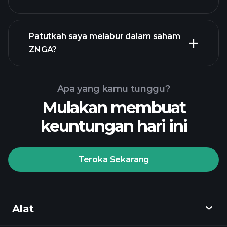
laporan kewangan
Patutkah saya melabur dalam saham
ZNGA?
Apa yang kamu tunggu?
Mulakan membuat
keuntungan hari ini
Playtrade Tournaments
broker yang disyorkan
Teroka Sekarang
Playtrade
Alat
Tournaments
pandangan