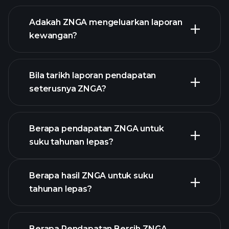
Adakah ZNGA mengeluarkan laporan
senarai saham kami
kewangan?
kewangan
ZNGA
Bila tarikh laporan pendapatan
seterusnya ZNGA?
Berapa pendapatan ZNGA untuk
suku tahunan lepas?
Kalendar Pendapatan
Berapa hasil ZNGA untuk suku
tahunan lepas?
Berapa Pendapatan Bersih ZNGA