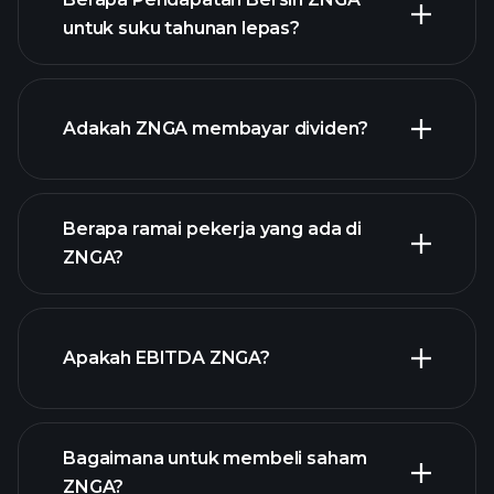
untuk suku tahunan lepas?
pendapatan ZNGA
laporan
Adakah ZNGA membayar dividen?
kewangan ZNGA
Berapa ramai pekerja yang ada di
ZNGA?
stok berdividen tinggi
laporan kewangan ZNGA
Apakah EBITDA ZNGA?
majikan terbesar
Bagaimana untuk membeli saham
ZNGA?