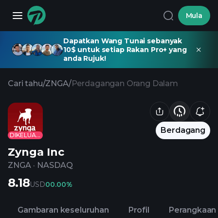
Mula
Dapatkan Wang Tunai sebanyak
10$ untuk setiap Rakan Pro+ yang
anda Rujuk!
Cari tahu
/
ZNGA
/
Perdagangan Orang Dalam
Berdagang
DIKELUARKAN
Zynga Inc
ZNGA
·
NASDAQ
8.18
USD
0
0.00%
Gambaran keseluruhan
Profil
Perangkaan