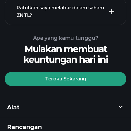
laporan kewangan
Patutkah saya melabur dalam saham
ZNTL?
Apa yang kamu tunggu?
Mulakan membuat
keuntungan hari ini
Playtrade Tournaments
broker yang disyorkan
Teroka Sekarang
Playtrade
Alat
Tournaments
pandangan
pasaran harian yang digerakkan oleh AI
Rancangan
Cari tahu
Watchlists