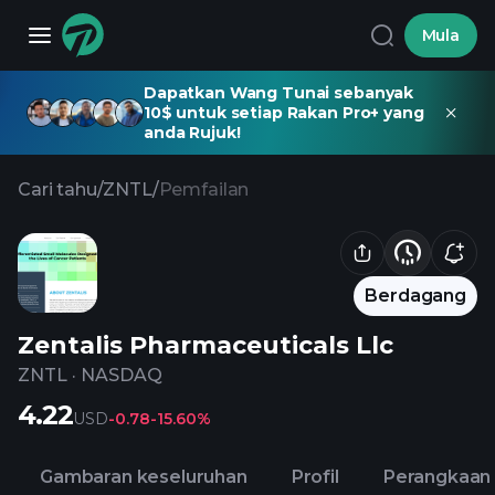
Mula
Dapatkan Wang Tunai sebanyak
10$ untuk setiap Rakan Pro+ yang
anda Rujuk!
Cari tahu
/
ZNTL
/
Pemfailan
Berdagang
Zentalis Pharmaceuticals Llc
ZNTL
·
NASDAQ
4.22
USD
-0.78
-15.60%
Gambaran keseluruhan
Profil
Perangkaan