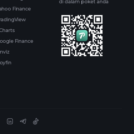
di dalam poket anda
ahoo Finance
radingView
Charts
oogle Finance
inviz
oyfin