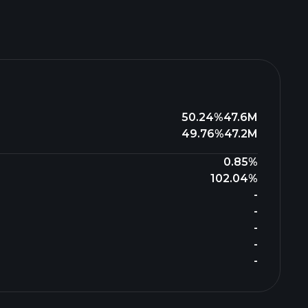
50.24%
47.6M
49.76%
47.2M
0.85%
102.04%
-
-
-
-
-