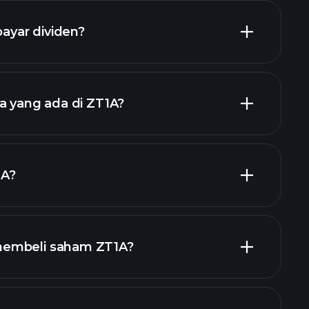
yar dividen?
laporan kewangan ZT1A
a yang ada di ZT1A?
iden tinggi
majikan
1A?
embeli saham ZT1A?
laporan