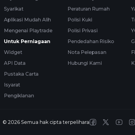
Syarikat
Peraturan Rumah
Y
Aplikasi Mudah Alih
Polisi Kuki
T
Mengenai Playtrade
Polisi Privasi
Y
Untuk Perniagaan
Pendedahan Risiko
G
Widget
Nota Pelepasan
F
API Data
Hubungi Kami
K
Pustaka Carta
Isyarat
Pengiklanan
©
2026
Semua hak cipta terpelihara