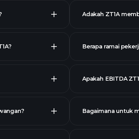
ZT1A
?
Adakah ZT1A memba
T1A?
Berapa ramai pekerj
stok berdiv
grafik ZT1A
Apakah EBITDA ZT
terbesar
saham kami
ewangan?
Bagaimana untuk m
1A
kewangan