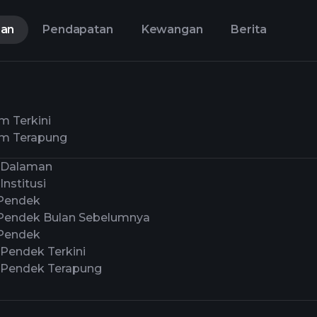
aan
Pendapatan
Kewangan
Berita
m Terkini
m Terapung
 Dalaman
Institusi
Pendek
Pendek Bulan Sebelumnya
Pendek
 Pendek Terkini
 Pendek Terapung