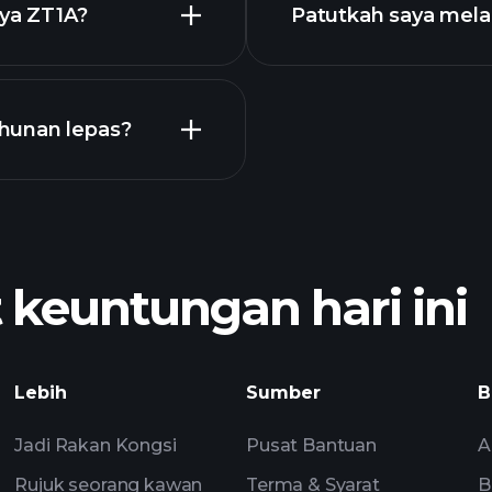
nya ZT1A?
Patutkah saya mel
hunan lepas?
P
yang disyorkan
euntungan hari ini
pandangan pasaran 
1A
Lebih
Sumber
B
Watchlist
Portfolia
Jadi Rakan Kongsi
Pusat Bantuan
A
Rujuk seorang kawan
Terma & Syarat
B