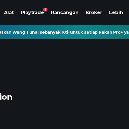
1
Alat
Playtrade
Rancangan
Broker
Lebih
tkan Wang Tunai sebanyak 10$ untuk setiap Rakan Pro+ ya
ion