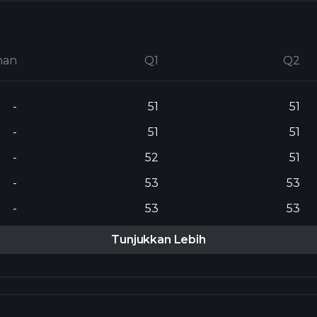
nan
Q1
Q2
-
51
51
-
51
51
-
52
51
-
53
53
-
53
53
Tunjukkan Lebih