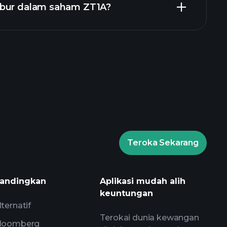
abur dalam saham ZT1A?
laytrade Tournaments
broker
Teroka Sekarang
Playtrade Tournaments
harian yang digerakkan oleh AI
andingkan
Aplikasi mudah alih
s
keuntungan
 Bilionaire
lternatif
Terokai dunia kewangan
loomberg