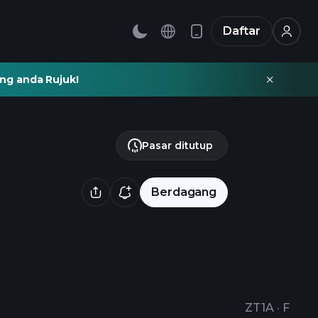
Daftar
ng anda Rujuk!
Pasar ditutup
Berdagang
ZT1A
·
F