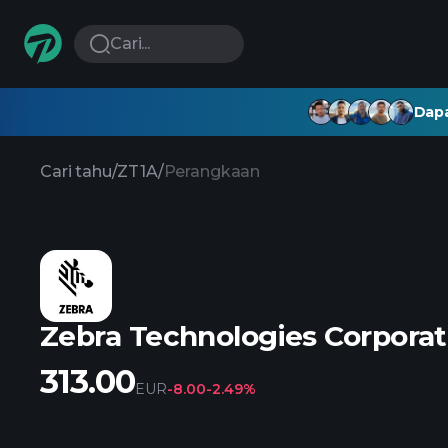
Cari...
Dapa
Cari tahu
/
ZT1A
/
Perangkaan
Zebra Technologies Corporat
313.00
EUR
-8.00
-2.49%