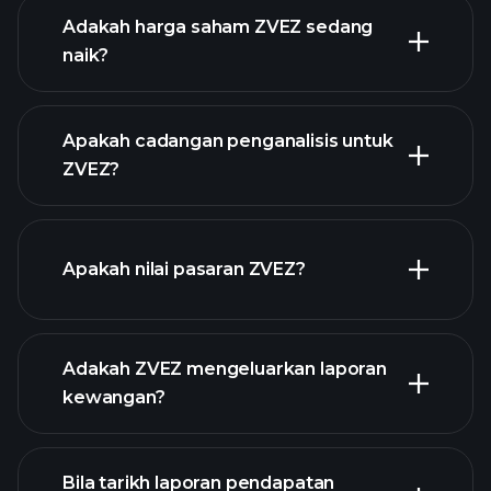
Adakah harga saham ZVEZ sedang
naik?
Apakah cadangan penganalisis untuk
ZVEZ?
grafik
Apakah nilai pasaran ZVEZ?
ZVEZ
Adakah ZVEZ mengeluarkan laporan
senarai saham kami
kewangan?
kewangan
ZVEZ
Bila tarikh laporan pendapatan