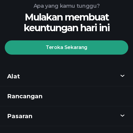
Apa yang kamu tunggu?
Mulakan membuat
keuntungan hari ini
Playtrade Tournaments
broker yang disyorkan
Teroka Sekarang
Playtrade
Alat
Tournaments
pandangan
pasaran harian yang digerakkan oleh AI
Rancangan
Cari tahu
Watchlists
Portfolia Bilionaire
Playtrade
Pasaran
Carta
Berita