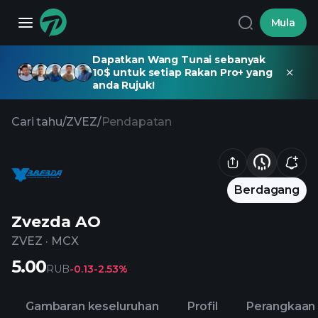
Mula
Dapatkan Wang Tunai sebanyak
10$ untuk setiap Rakan Pro+ yang
anda Rujuk!
Cari tahu
/
ZVEZ
/
Pendapatan
Berdagang
Zvezda AO
ZVEZ
·
MCX
5.00
RUB
-0.13
-2.53%
Gambaran keseluruhan
Profil
Perangkaan