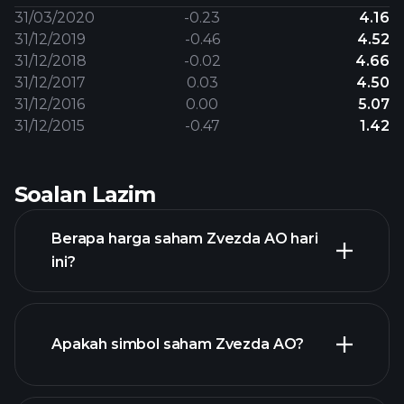
31/03/2020
-0.23
4.16
31/12/2019
-0.46
4.52
31/12/2018
-0.02
4.66
31/12/2017
0.03
4.50
31/12/2016
0.00
5.07
31/12/2015
-0.47
1.42
Soalan Lazim
Berapa harga saham Zvezda AO hari
ini?
Apakah simbol saham Zvezda AO?
grafik lanjutan