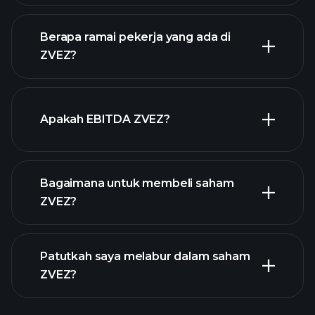
Berapa ramai pekerja yang ada di
ZVEZ?
stok berdividen tinggi
laporan kewangan ZVEZ
Apakah EBITDA ZVEZ?
majikan terbesar
Bagaimana untuk membeli saham
ZVEZ?
laporan kewangan
Patutkah saya melabur dalam saham
ZVEZ?