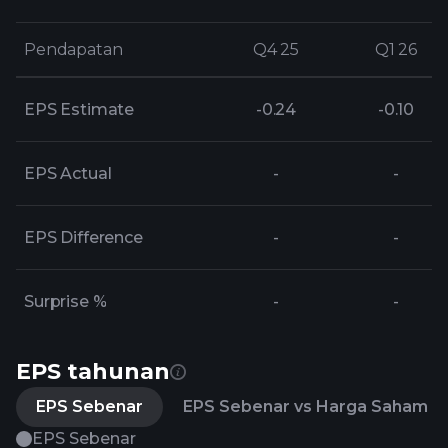
Pendapatan
Pendapatan
Q4 25
Q4 25
Q1 26
Q1 26
EPS Estimate
-0.24
-0.10
EPS Actual
-
-
EPS Difference
-
-
Surprise %
-
-
EPS tahunan
EPS Sebenar
EPS Sebenar vs Harga Saham
EPS Sebenar