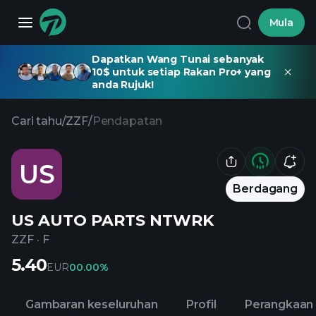
Mula
Dapatkan Wang Tunai sebanyak
10$ untuk setiap Rakan Pro+ yang
anda Rujuk!
Cari tahu
/
ZZF
/
Pendapatan
US
Berdagang
US AUTO PARTS NTWRK
ZZF
·
F
5.40
EUR
0
0.00%
Gambaran keseluruhan
Profil
Perangkaan