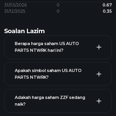
31/03/2026
0
0.67
31/12/2025
0
0.35
Soalan Lazim
Berapa harga saham US AUTO
PARTS NTWRK hari ini?
Apakah simbol saham US AUTO
PARTS NTWRK?
grafik lanjutan
Adakah harga saham ZZF sedang
naik?