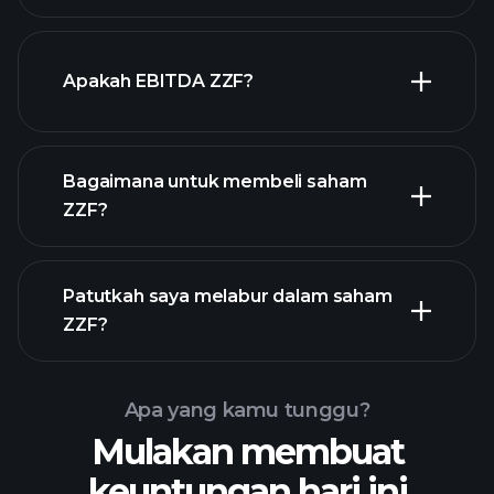
laporan kewangan ZZF
stok berdividen tinggi
Apakah EBITDA ZZF?
majikan terbesar
Bagaimana untuk membeli saham
ZZF?
laporan kewangan
Patutkah saya melabur dalam saham
ZZF?
Apa yang kamu tunggu?
Mulakan membuat
Playtrade
keuntungan hari ini
Tournaments
broker yang