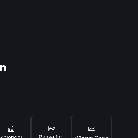
on
Penyaring
Kalendar