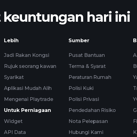
euntungan hari ini
Lebih
Sumber
B
Jadi Rakan Kongsi
Pusat Bantuan
A
Rujuk seorang kawan
Terma & Syarat
B
Syarikat
Peraturan Rumah
Y
Aplikasi Mudah Alih
Polisi Kuki
T
Mengenai Playtrade
Polisi Privasi
Y
Untuk Perniagaan
Pendedahan Risiko
G
Widget
Nota Pelepasan
F
API Data
Hubungi Kami
K