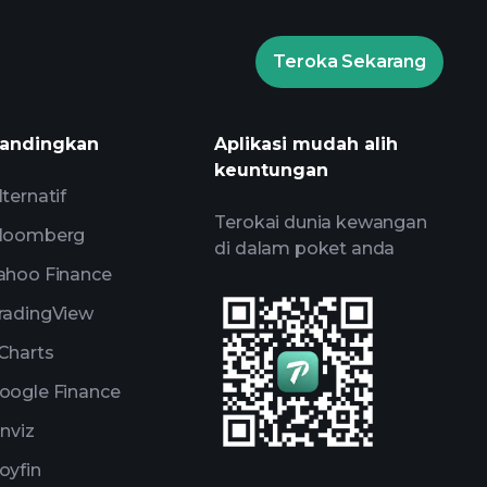
Teroka Sekarang
andingkan
Aplikasi mudah alih
keuntungan
lternatif
Terokai dunia kewangan
loomberg
di dalam poket anda
ahoo Finance
radingView
Charts
oogle Finance
inviz
oyfin