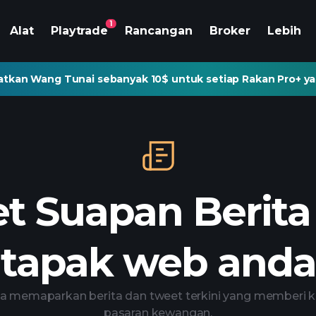
1
Alat
Playtrade
Rancangan
Broker
Lebih
tkan Wang Tunai sebanyak 10$ untuk setiap Rakan Pro+ ya
t Suapan Berita
tapak web anda
ta memaparkan berita dan tweet terkini yang memberi 
pasaran kewangan.