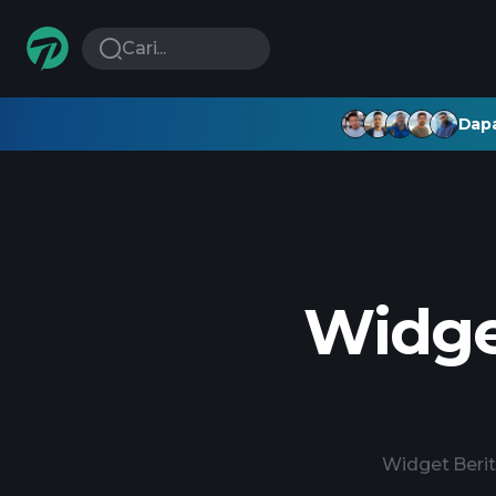
Cari...
Dapa
Widge
Widget Beri