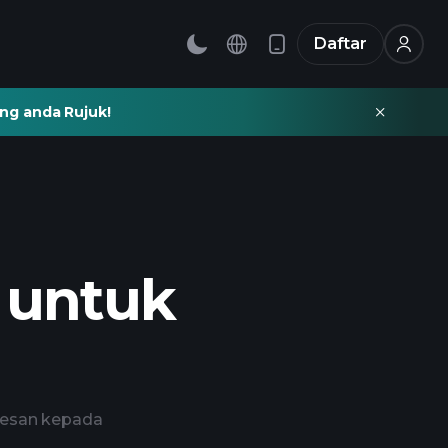
Daftar
ng anda Rujuk!
 untuk
kesan kepada