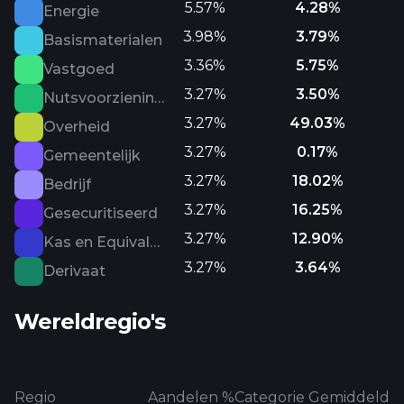
5.57%
4.28%
Energie
3.98%
3.79%
Basismaterialen
3.36%
5.75%
Vastgoed
3.27%
3.50%
Nutsvoorzieningen
3.27%
49.03%
Overheid
3.27%
0.17%
Gemeentelijk
3.27%
18.02%
Bedrijf
3.27%
16.25%
Gesecuritiseerd
3.27%
12.90%
Kas en Equivalenten
3.27%
3.64%
Derivaat
Wereldregio's
Regio
Aandelen %
Categorie Gemiddeld