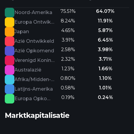
75.51%
64.07%
Noord-Amerika
8.24%
11.91%
Europa Ontwikkeld
4.65%
5.87%
Japan
3.91%
6.45%
Azië Ontwikkeld
2.58%
3.98%
Azië Opkomend
2.32%
3.71%
Verenigd Koninkrijk
1.23%
1.66%
Australazië
0.80%
1.10%
Afrika/Midden-Oosten
0.58%
1.01%
Latijns-Amerika
0.19%
0.24%
Europa Opkomend
Marktkapitalisatie