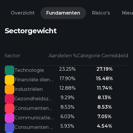
Overzicht
Fundamenten
Risico's
Nie
Sectorgewicht
Sector
Aandelen %
Categorie Gemiddeld
23.25%
27.19%
Technologie
17.90%
15.48%
Financiële diensten
12.88%
11.74%
Industriëlen
9.29%
8.13%
Gezondheidszorg
8.53%
8.53%
Consumentencyclisch
6.03%
7.05%
Communicatiediensten
5.93%
4.54%
Consumenten defensief