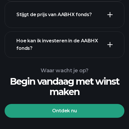
Stijgt de prijs van AABHX fonds?
geavanceerde
Hoe kan ik investeren in de AABHX
grafiek
fonds?
AABHX fonds
grafiek
Waar wacht je op?
Begin vandaag met winst
maken
Ontdek nu
Playtrade-
toernooien
aangeraden
broker