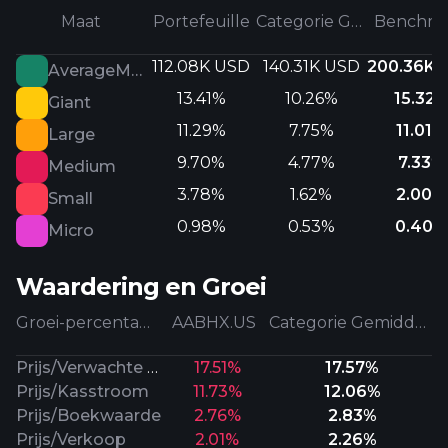
Maat
Portefeuille
Categorie Gemiddeld
Benchma
112.08K USD
140.31K USD
200.36K 
AverageMarketCap
13.41%
10.26%
15.32
Giant
11.29%
7.75%
11.01%
Large
9.70%
4.77%
7.33%
Medium
3.78%
1.62%
2.00%
Small
0.98%
0.53%
0.40%
Micro
Waardering en Groei
Groei-percentages
AABHX.US
Categorie Gemiddeld
Prijs/Verwachte Winst
17.51%
17.57%
Prijs/Kasstroom
11.73%
12.06%
Prijs/Boekwaarde
2.76%
2.83%
Prijs/Verkoop
2.01%
2.26%