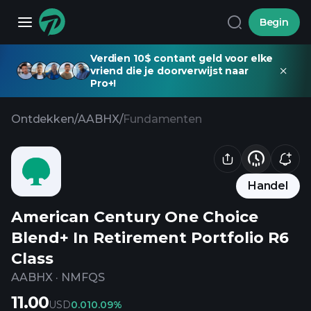
Begin
Verdien 10$ contant geld voor elke
vriend die je doorverwijst naar
Pro+!
Ontdekken
/
AABHX
/
Fundamenten
Handel
American Century One Choice
Blend+ In Retirement Portfolio R6
Class
AABHX
·
NMFQS
11.00
USD
0.01
0.09%