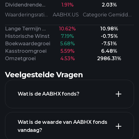
Dividendrendement
1.91%
2.03%
Waarderingsratio's
AABHX.US
Categorie Gemiddeld
Lange Termijn Winst
10.62%
10.98%
Historische Winst
7.19%
-0.75%
Boekwaardegroei
5.68%
-7.51%
Kasstroomgroei
5.59%
6.48%
Omzetgroei
4.53%
2986.31%
Veelgestelde Vragen
Wat is de AABHX fonds?
Wat is de waarde van AABHX fonds
vandaag?